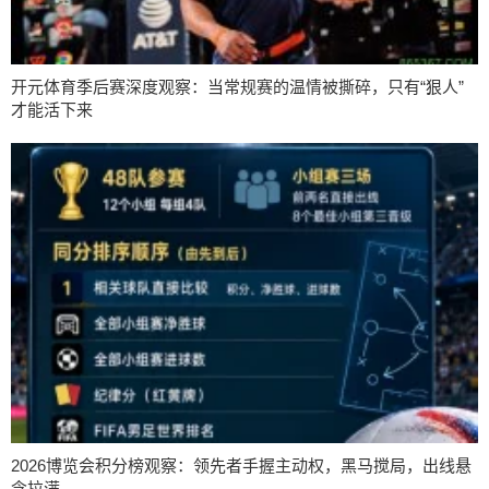
开元体育季后赛深度观察：当常规赛的温情被撕碎，只有“狠人”
才能活下来
2026博览会积分榜观察：领先者手握主动权，黑马搅局，出线悬
念拉满