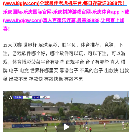
(www.l8gjw.com)全球最佳老虎机平台,每日存款送3888元！
乐虎国际-乐虎国际官网-乐虎棋牌游戏官网-乐虎体育app下载
(www.lhgjgw.com)真人百家乐连赢,最高88888,让您喜上加
喜！
五大联赛 世界杯 足球竞彩，胜平负，体育推荐，竞猜，下
注，游戏软件哪个好，哪个软件可以玩，可以下注，可以游
戏，体育博彩菠菜平台有哪些 正规平台 台子有哪些 真人 棋
牌 电子 电竞 世界杯哪里买 靠谱台子 不黑的台子 出款快 出款
稳 出款不黑 存款快 存款快稳 存款不黑