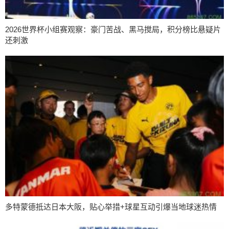
2026世界杯小组赛观察：豪门苦战、黑马搅局，积分榜比悬疑片
还刺激
多特蒙德抵达日本大阪，贴心举措+球星互动引爆当地球迷热情