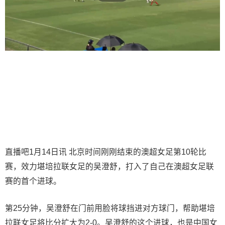
直播吧1月14日讯 北京时间刚刚结束的澳超女足第10轮比
赛，效力堪培拉联女足的吴澄舒，打入了自己在澳超女足联
赛的首个进球。
第25分钟，吴澄舒在门前用脸将球挡进对方球门，帮助堪培
拉联女足将比分扩大为2-0。吴澄舒的这个进球，也是中国女