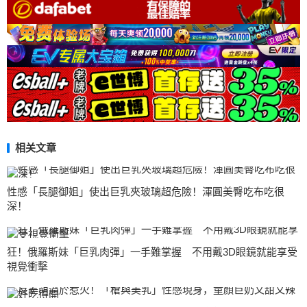
相关文章
性感「長腿御姐」使出巨乳夾玻璃超危險！渾圓美臀吃布吃很
深！
狂！俄羅斯妹「巨乳肉彈」一手難掌握 不用戴3D眼鏡就能享受
視覺衝擊