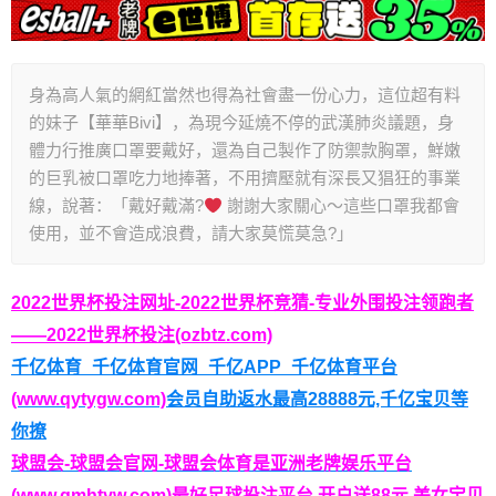
身為高人氣的網紅當然也得為社會盡一份心力，這位超有料
的妹子【華華Bivi】，為現今延燒不停的武漢肺炎議題，身
體力行推廣口罩要戴好，還為自己製作了防禦款胸罩，鮮嫩
的巨乳被口罩吃力地捧著，不用擠壓就有深長又猖狂的事業
線，說著：「戴好戴滿?
謝謝大家關心～這些口罩我都會
使用，並不會造成浪費，請大家莫慌莫急?」
2022世界杯投注网址-2022世界杯竞猜-专业外围投注领跑者
——2022世界杯投注(ozbtz.com)
千亿体育_千亿体育官网_千亿APP_千亿体育平台
(www.qytygw.com)
会员自助返水最高28888元,千亿宝贝等
你撩
球盟会-球盟会官网-球盟会体育是亚洲老牌娱乐平台
(www.qmhtyw.com)最好足球投注平台,开户送88元,美女宝贝