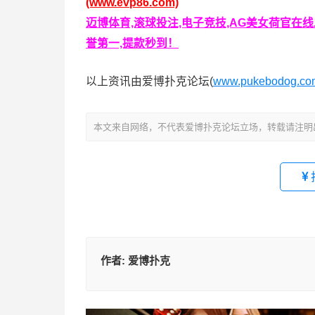
(www.evp86.com)
迈博体育,滚球投注,电子竞技,AG美女荷官在线发
誉第一,提款秒到！
以上资讯由爱博扑克论坛(
www.pukebodog.co
本文来自网络，不代表爱博扑克论坛立场，转载请注明出处：https://
作者:
爱博扑克