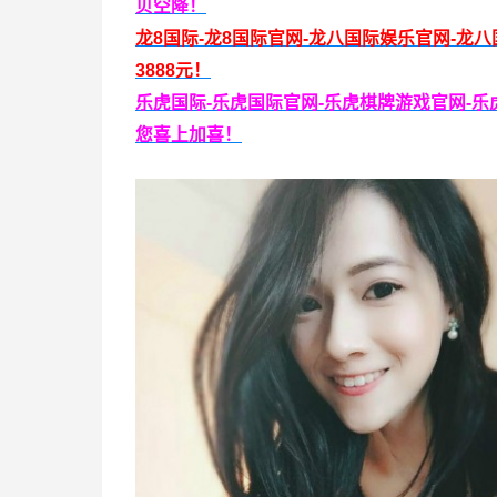
贝空降！
龙8国际-龙8国际官网-龙八国际娱乐官网-龙八国际
3888元！
乐虎国际-乐虎国际官网-乐虎棋牌游戏官网-乐虎体育a
您喜上加喜！