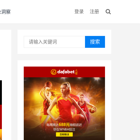
登录
注册
业洞察
搜索