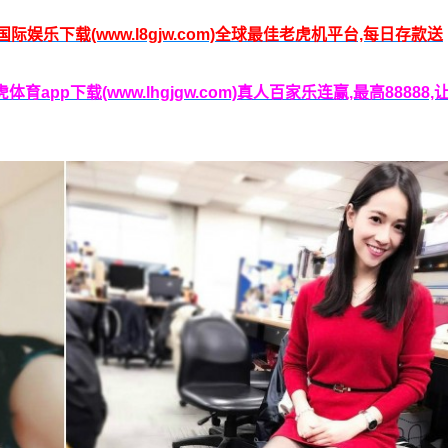
娱乐下载(www.l8gjw.com)全球最佳老虎机平台,每日存款送
pp下载(www.lhgjgw.com)真人百家乐连赢,最高88888,