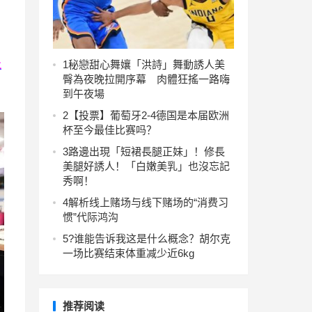
1
秘戀甜心舞孃「洪詩」舞動誘人美
让
臀為夜晚拉開序幕 肉體狂搖一路嗨
到午夜場
2
【投票】葡萄牙2-4德国是本届欧洲
杯至今最佳比赛吗？
3
路邊出現「短裙長腿正妹」！修長
美腿好誘人！「白嫩美乳」也沒忘記
秀啊！
4
解析线上赌场与线下赌场的“消费习
惯”代际鸿沟
5
?谁能告诉我这是什么概念？胡尔克
一场比赛结束体重减少近6kg
推荐阅读