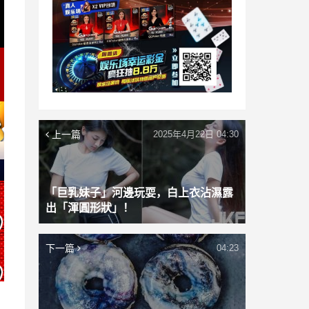
上一篇
2025年4月22日 04:30
「巨乳妹子」河邊玩耍，白上衣沾濕露
出「渾圓形狀」！
下一篇
04:23