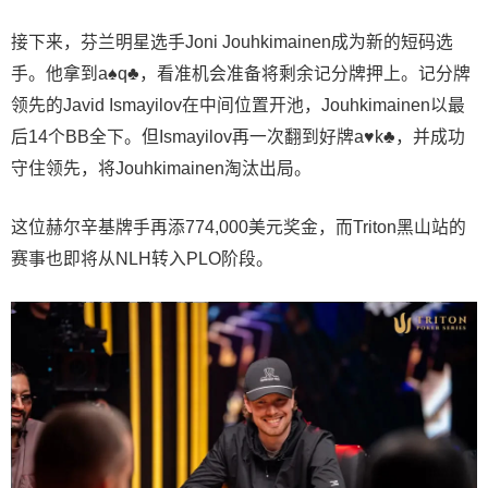
接下来，芬兰明星选手Joni Jouhkimainen成为新的短码选
手。他拿到a♠q♣，看准机会准备将剩余记分牌押上。记分牌
领先的Javid Ismayilov在中间位置开池，Jouhkimainen以最
后14个BB全下。但Ismayilov再一次翻到好牌a♥k♣，并成功
守住领先，将Jouhkimainen淘汰出局。
这位赫尔辛基牌手再添774,000美元奖金，而Triton黑山站的
赛事也即将从NLH转入PLO阶段。