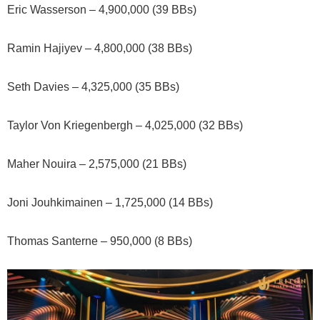
Eric Wasserson – 4,900,000 (39 BBs)
Ramin Hajiyev – 4,800,000 (38 BBs)
Seth Davies – 4,325,000 (35 BBs)
Taylor Von Kriegenbergh – 4,025,000 (32 BBs)
Maher Nouira – 2,575,000 (21 BBs)
Joni Jouhkimainen – 1,725,000 (14 BBs)
Thomas Santerne – 950,000 (8 BBs)