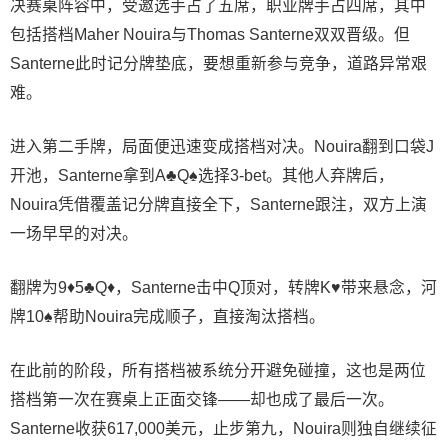
决赛桌阵容中，受邀选手占了五席，职业牌手占四席，其中
包括搭档Maher Nouira与Thomas Santerne双双晋级。但
Santerne此时记分牌垫底，要想重新参与竞争，道路异常艰
难。
进入第二手牌，局面便迅速变成搭档对决。Nouira翻到口袋J
开池，Santerne拿到A♣Q♠选择3-bet。其他人弃牌后，
Nouira凭借覆盖记分牌直接全下，Santerne跟注，双方上演
一场早早的对决。
翻牌为9♦5♣Q♦，Santerne击中Q顶对，转牌K♥带来悬念，河
牌10♠帮助Nouira完成顺子，直接淘汰搭档。
在此前的阶段，所有搭档被系统分开避免碰撞，这也是两位
搭档第一次在赛桌上正面交锋——却也成了最后一次。
Santerne收获617,000美元，止步第九，Nouira则独自继续征