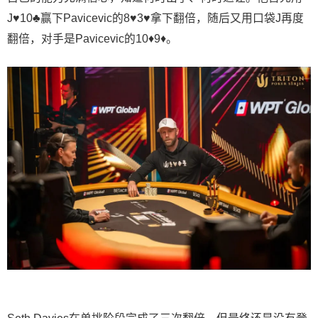
J♥10♣赢下Pavicevic的8♥3♥拿下翻倍，随后又用口袋J再度
翻倍，对手是Pavicevic的10♦9♦。