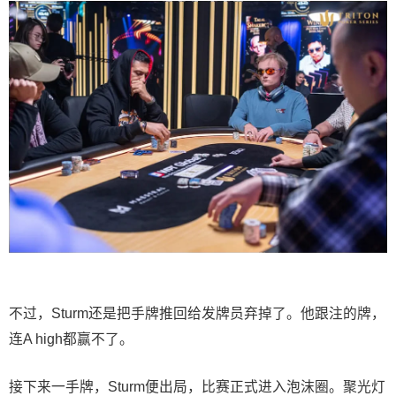
不过，Sturm还是把手牌推回给发牌员弃掉了。他跟注的牌，
连A high都赢不了。
接下来一手牌，Sturm便出局，比赛正式进入泡沫圈。聚光灯