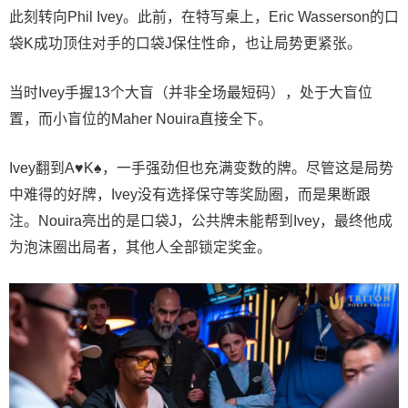
此刻转向Phil Ivey。此前，在特写桌上，Eric Wasserson的口
袋K成功顶住对手的口袋J保住性命，也让局势更紧张。
当时Ivey手握13个大盲（并非全场最短码），处于大盲位
置，而小盲位的Maher Nouira直接全下。
Ivey翻到A♥K♠，一手强劲但也充满变数的牌。尽管这是局势
中难得的好牌，Ivey没有选择保守等奖励圈，而是果断跟
注。Nouira亮出的是口袋J，公共牌未能帮到Ivey，最终他成
为泡沫圈出局者，其他人全部锁定奖金。