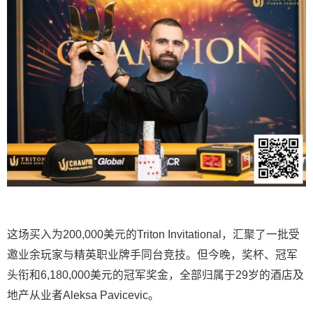
这场买入为200,000美元的Triton Invitational，汇聚了一批受
邀业余玩家与精英职业牌手同台竞技。但今晚，奖杯、冠军
头衔和6,180,000美元的冠军奖金，全部归属于29岁的酒店及
地产从业者Aleksa Pavicevic。