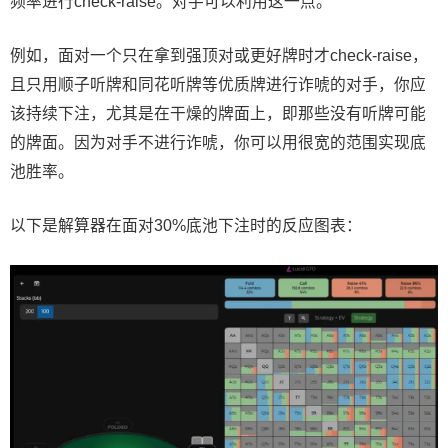
频率进行check-raise。对手可以利用这一点。
例如，面对一个只在拿到强顶对或更好牌时才check-raise，
且只用顺子听牌和同花听牌等优质牌进行诈唬的对手，你应
该持续下注，尤其是在干燥的牌面上，即那些没有听牌可能
的牌面。因为对手不进行诈唬，你可以用很宽的范围实现底
池胜率。
以下是解算器在面对30%底池下注时的反应图表：