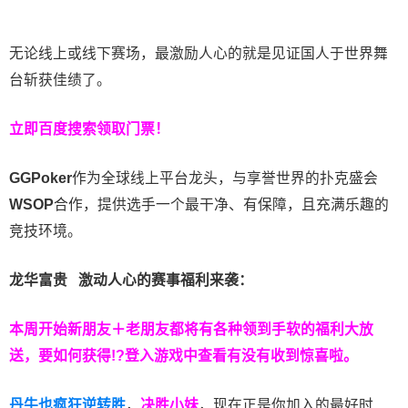
无论线上或线下赛场，最激励人心的就是见证国人于世界舞
台斩获佳绩了。
立即百度搜索领取门票！
GGPoker
作为全球线上平台龙头，与享誉世界的扑克盛会
WSOP
合作，提供选手一个最干净、有保障，且充满乐趣的
竞技环境。
龙华富贵 激动人心的赛事福利来袭：
本周开始新朋友＋老朋友都将有各种领到手软的福利大放
送，要如何获得!?登入游戏中查看有没有收到惊喜啦。
丹牛也疯狂逆转胜
，
决胜小妹
，现在正是你加入的最好时