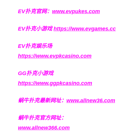
EV扑克官网：
www.evpukes.com
EV扑克小游戏
https://www.evgames.cc
EV扑克娱乐场
https://www.evpkcasino.com
GG扑克小游戏
https://www.ggpkcasino.com
蜗牛扑克最新网址：
www.allnew36.com
蜗牛扑克官方网址：
www.allnew366.com