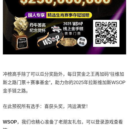
冲榜高手除了可以瓜分奖励外，每日赏金之王再加码“往维加
斯之路门票＋赛事基金”，助力你的2025年拉斯维加斯WSOP
金手链之路。
在此预祝所有选手：喜获头奖，鸿运满堂！
WSOP
，我们也精心准备了老朋友礼包，可以登录游戏查看