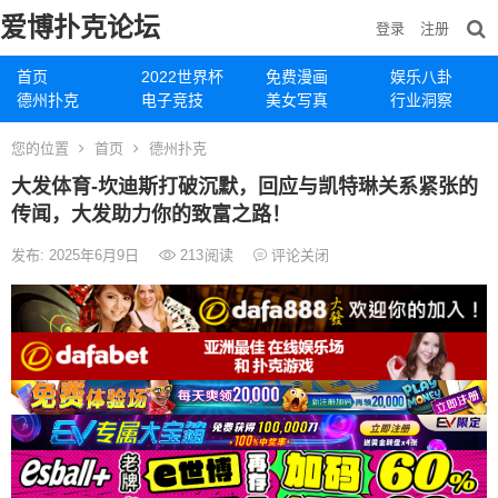
爱博扑克论坛
登录
注册
首页
2022世界杯
免费漫画
娱乐八卦
德州扑克
电子竞技
美女写真
行业洞察
您的位置
首页
德州扑克
大发体育-坎迪斯打破沉默，回应与凯特琳关系紧张的
传闻，大发助力你的致富之路！
发布: 2025年6月9日
213
阅读
评论关闭