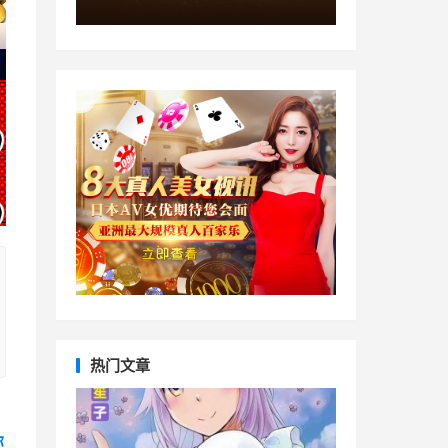
热门文章
你