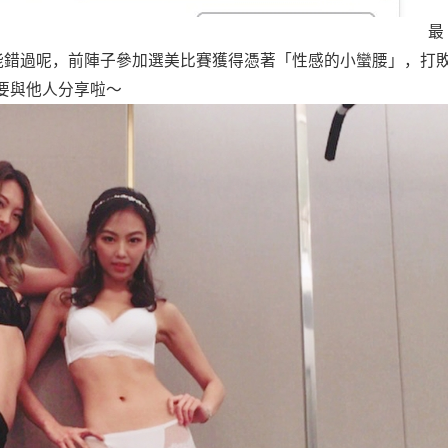
最
麼能錯過呢，前陣子參加選美比賽獲得憑著「性感的小蠻腰」，打
要與他人分享啦～