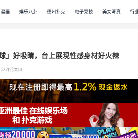
费漫画
娱乐八卦
德州扑克
电子竞技
美女写真
行
球」好吸睛，台上展現性感身材好火辣
评论关闭