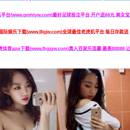
(www.qmhtyw.com)最好足球投注平台,开户送88元,美女宝
娱乐下载(www.l8gjw.com)全球最佳老虎机平台,每日存款送
pp下载(www.lhgjgw.com)真人百家乐连赢,最高88888,