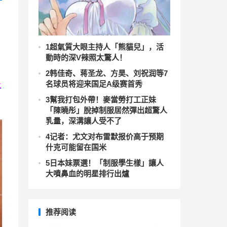
1
超氣質大眼主持人「熊貓兒」，活
動時的深V辣照太驚人！
2
韩佳奇、蒋圣龙、方昊、刘祝润等7
名球员将迎来国足A级赛首秀
让
3
幫我打包外帶！麥當勞打工正妹
「陳曉彤」脫掉制服居然彈出超驚人
乳量，深溝讓人受不了
4
记者：尤文对布雷默报价高于预期
什克可能留在国米
5
日本妹票選！「制服學生樣」讓人
大噴鼻血的明星排行出爐
推荐阅读