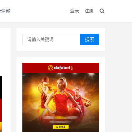
登录
注册
业洞察
搜索