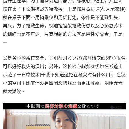
提升生还率，为了匍匐前进的能力训练核心的强度，并且习
惯在桌子下长期抗战等待救援，于是都月るいさ(都月琉衣纱)
就在桌子下面⋯用骑乘位和男优打炮，条件是不能碰到头；
再来，为了抢救生命，快速拉担架抢救伤患以及心肺复苏术
的训练也是不可少，片商想到的方法就是用性爱交合，于是
ー
又是各种骑乘位交合，证明都月るいさ(都月琉衣纱)核心很强
可以好好救灾的演出；另外，这位核心超强女优也在帐蓬里
示范了干布摩擦术(干我不知道这招在救灾时有什么用)，在狭
小的空间里她非但没有幽闭恐惧症反而更加敏感，随便弄弄
就大潮吹⋯