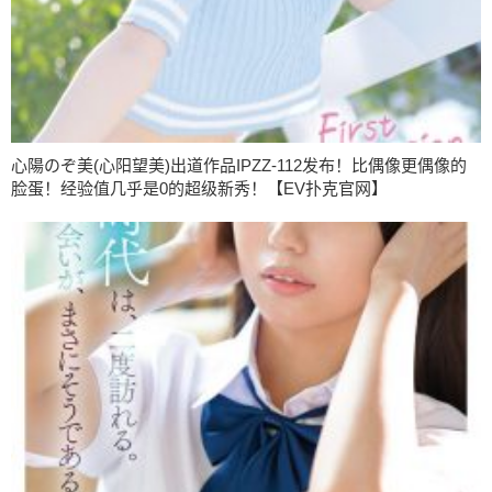
心陽のぞ美(心阳望美)出道作品IPZZ-112发布！比偶像更偶像的
脸蛋！经验值几乎是0的超级新秀！【EV扑克官网】