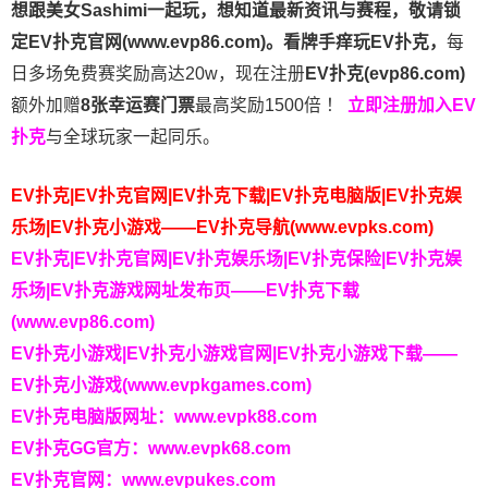
想跟美女Sashimi一起玩，
想知道最新资讯与赛程，
敬请锁
定EV扑克官网(www.evp86.com)。
看牌手痒玩EV扑克，
每
日多场免费赛奖励高达20w，现在注册
EV扑克(evp86.com)
额外加赠
8张幸运赛门票
最高奖励1500倍
！
立即注册加入EV
扑克
与全球玩家一起同乐。
EV扑克|EV扑克官网|EV扑克下载|EV扑克电脑版|EV扑克娱
乐场|EV扑克小游戏——EV扑克导航(www.evpks.com)
EV扑克|EV扑克官网|EV扑克娱乐场|EV扑克保险|EV扑克娱
乐场|EV扑克游戏网址发布页——EV扑克下载
(www.evp86.com)
EV扑克小游戏|EV扑克小游戏官网|EV扑克小游戏下载——
EV扑克小游戏(www.evpkgames.com)
EV扑克电脑版网址：www.evpk88.com
EV扑克GG官方：www.evpk68.com
EV扑克官网：www.evpukes.com