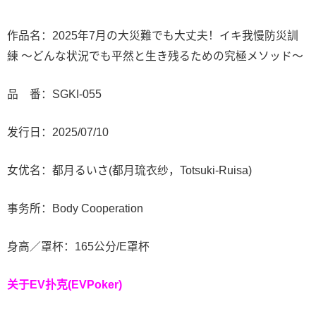
作品名：2025年7月の大災難でも大丈夫！イキ我慢防災訓
練 ～どんな状況でも平然と生き残るための究極メソッド～
品 番：
SGKI-055
发行日：2025/07/10
女优名：都月るいさ(都月琉衣纱，Totsuki-Ruisa)
事务所：Body Cooperation
身高／罩杯：165公分/E罩杯
关于EV扑克(EVPoker)