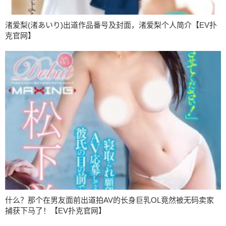
渚爱梨(渚あいり)出道作品番号及封面，渚爱梨个人简介【EV扑
克官网】
什么？那个在男友面前出道拍AV的长身巨乳OL竟然被无码卖家
捕获下马了！【EV扑克官网】