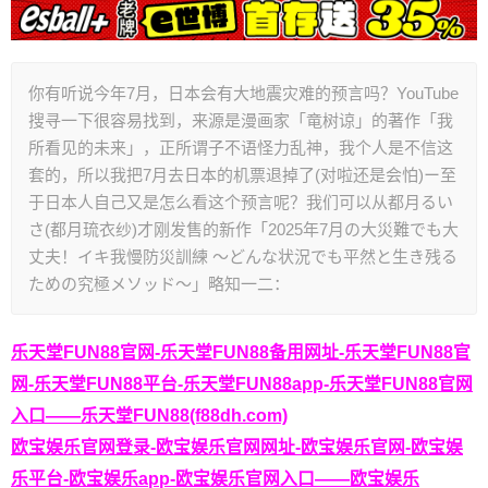
你有听说今年7月，日本会有大地震灾难的预言吗？YouTube
搜寻一下很容易找到，来源是漫画家「竜树谅」的著作「我
所看见的未来」，正所谓子不语怪力乱神，我个人是不信这
套的，所以我把7月去日本的机票退掉了(对啦还是会怕)ー至
于日本人自己又是怎么看这个预言呢？我们可以从都月るい
さ(都月琉衣纱)才刚发售的新作「2025年7月の大災難でも大
丈夫！イキ我慢防災訓練 ～どんな状況でも平然と生き残る
ための究極メソッド～」略知一二：
乐天堂FUN88官网-乐天堂FUN88备用网址-乐天堂FUN88官
网-乐天堂FUN88平台-乐天堂FUN88app-乐天堂FUN88官网
入口——乐天堂FUN88(f88dh.com)
欧宝娱乐官网登录-欧宝娱乐官网网址-欧宝娱乐官网-欧宝娱
乐平台-欧宝娱乐app-欧宝娱乐官网入口——欧宝娱乐