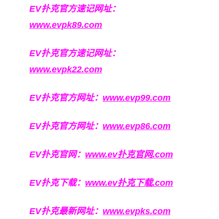
EV扑克官方速记网址：
www.evpk89.com
EV扑克官方速记网址：
www.evpk22.com
EV扑克官方网址：
www.evp99.com
EV扑克官方网址：
www.evp86.com
EV扑克官网：
www.ev扑克官网.com
EV扑克下载：
www.ev扑克下载.com
EV扑克最新网址：
www.evpks.com