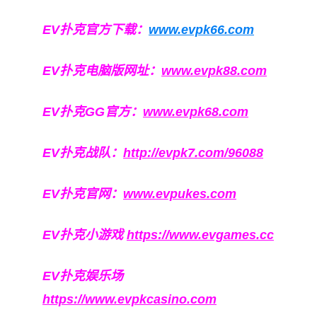
EV扑克官方下载：
www.evpk66.com
EV扑克电脑版网址：
www.evpk88.com
EV扑克GG官方：
www.evpk68.com
EV扑克战队：
http://evpk7.com/96088
EV扑克官网：
www.evpukes.com
EV扑克小游戏
https://www.evgames.cc
EV扑克娱乐场
https://www.evpkcasino.com