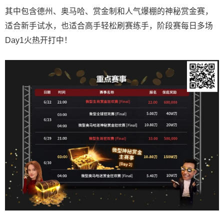
其中包含德州、奥马哈、赏金制和人气爆棚的神秘赏金赛，
适合新手试水，也适合高手轻松刷赛练手，阶段赛每日多场
Day1火热开打中！