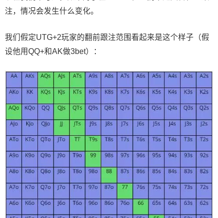
注，情况会发生什么变化。
我们假定UTG+2玩家的翻前跟注范围看起来是这个样子（假
设他用QQ+和AK做3bet）：