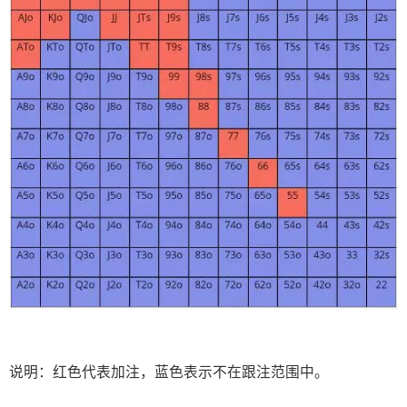
说明：红色代表加注，蓝色表示不在跟注范围中。