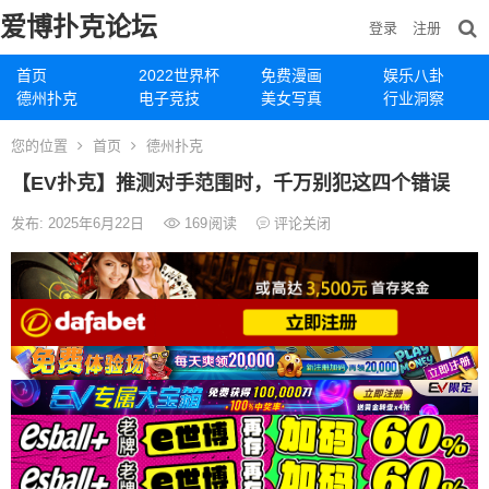
爱博扑克论坛
登录
注册
首页
2022世界杯
免费漫画
娱乐八卦
德州扑克
电子竞技
美女写真
行业洞察
您的位置
首页
德州扑克
【EV扑克】推测对手范围时，千万别犯这四个错误
发布: 2025年6月22日
169
阅读
评论关闭