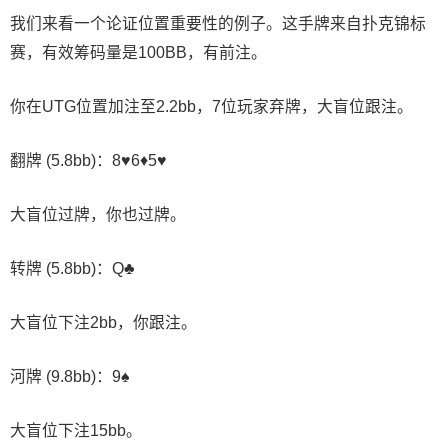
我们来看一个论证位置重要性的例子。这手牌来自扑克锦标
赛，有效筹码量是100BB，有前注。
你在UTG位置加注至2.2bb，7位玩家弃牌，大盲位跟注。
翻牌 (5.8bb)：8♥6♦5♥
大盲位过牌，你也过牌。
转牌 (5.8bb)：Q♣
大盲位下注2bb，你跟注。
河牌 (9.8bb)：9♠
大盲位下注15bb。