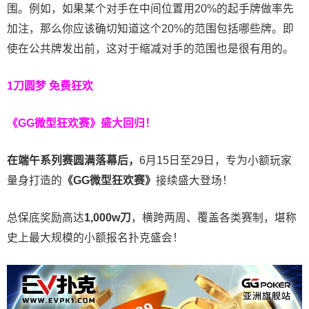
围。例如，如果某个对手在中间位置用20%的起手牌做率先
加注，那么你应该确切知道这个20%的范围包括哪些牌。即
使在公共牌发出前，这对于缩减对手的范围也是很有用的。
1刀圆梦 免费狂欢
《GG微型狂欢赛》盛大回归！
在端午系列赛圆满落幕后，
6月15日至29日，专为小额玩家
量身打造的
《
GG
微型狂欢赛》
接续盛大登场！
总保底奖励高达
1,000w
刀
，横跨两周、覆盖各类赛制，堪称
史上最大规模的小额报名扑克盛会！