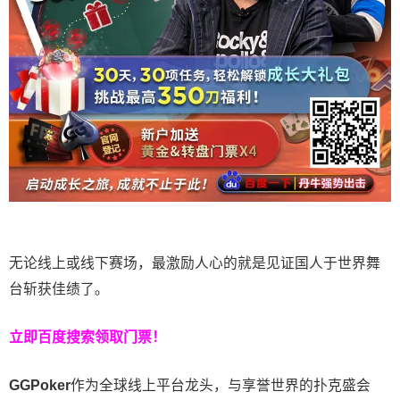
无论线上或线下赛场，最激励人心的就是见证国人于世界舞
台斩获佳绩了。
立即百度搜索领取门票！
GGPoker
作为全球线上平台龙头，与享誉世界的扑克盛会