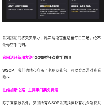
系列赛期间将天天举办，尾声阶段甚至增至每日三场，绝不
让你空手而归。
官网活跃新朋友送
“GG微型狂欢赛”门票!!
WSOP
，我们也精心准备了老朋友礼包，可以登录游戏查看
噢～
往维加斯之路
主赛事门票免费送
除了直接报名外，参加所有WSOP金戒指赛都有机会斩获共