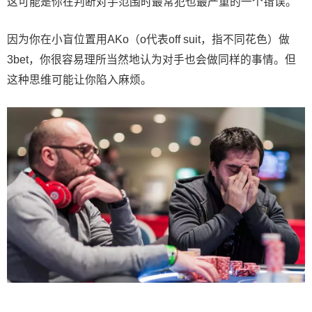
这可能是你在判断对手范围时最常犯也最严重的一个错误。
因为你在小盲位置用AKo（o代表off suit，指不同花色）做
3bet，你很容易理所当然地认为对手也会做同样的事情。但
这种思维可能让你陷入麻烦。