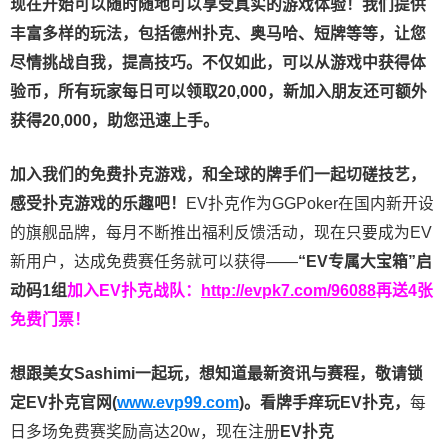
现在开始可以随时随地可以享受真实的游戏体验！我们提供
丰富多样的玩法，包括德州扑克、奥马哈、短牌等等，让您
尽情挑战自我，提高技巧。不仅如此，
可以从游戏中获得体
验币，所有玩家每日可以领取20,000，新加入朋友还可额外
获得20,000，助您迅速上手。
加入我们的免费扑克游戏，和全球的牌手们一起切磋技艺，
感受扑克游戏的乐趣吧！
EV扑克作为GGPoker在国内新开设
的旗舰品牌，每月不断推出福利反馈活动，现在只要成为EV
新用户，达成免费赛任务就可以获得——
“EV专属大宝箱”启
动码1组
加入EV扑克战队：
http://evpk7.com/96088
再送4张
免费门票！
想跟美女Sashimi一起玩，
想知道最新资讯与赛程，
敬请锁
定EV扑克官网(
www.evp99.com
)。
看牌手痒玩EV扑克，
每
日多场免费赛奖励高达20w，现在注册
EV扑克