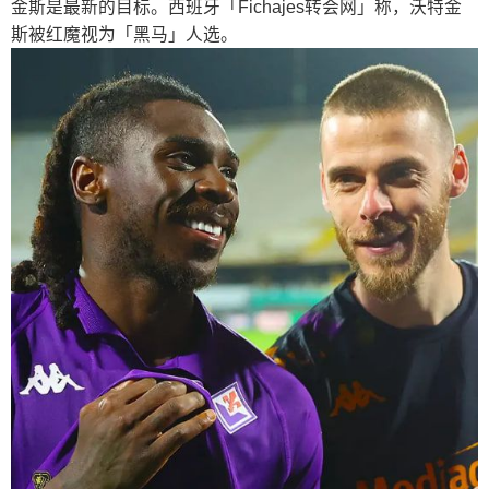
金斯是最新的目标。西班牙「Fichajes转会网」称，沃特金
斯被红魔视为「黑马」人选。