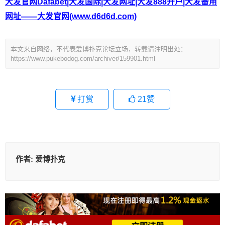
大发官网Dafabet|大发国际|大发网址|大发888开户|大发备用
网址——大发官网(www.d6d6d.com)
本文来自网络，不代表爱博扑克论坛立场，转载请注明出处：
https://www.pukebodog.com/archiver/159901.html
打赏
21
赞
作者:
爱博扑克