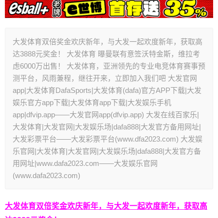
大发体育双倍奖金欢庆新年，与大发一起欢度新年，获取高
达3888元奖金！ 大发体育 曝曼联有意签沃特金斯，维拉考
虑6000万出售！ 大发体育，亚洲领先的专业电竞体育赛事预
测平台，风雨兼程，继往开来，立即加入我们吧 大发官网
app|大发体育DafaSports|大发体育(dafa)官方APP下载|大发
娱乐官方app下载|大发体育app下载|大发娱乐手机
app|dfvip.app——大发官网app(dfvip.app) 大发在线百家乐|
大发体育|大发官网|大发娱乐场|dafa888|大发官方备用网址|
大发彩票平台——大发彩票平台(www.dfa2023.com) 大发娱
乐官网|大发体育|大发官网|大发娱乐场|dafa888|大发官方备
用网址|www.dafa2023.com——大发娱乐官网
(www.dafa2023.com)
大发体育双倍奖金欢庆新年，与大发一起欢度新年，获取高