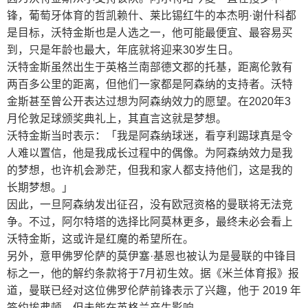
锋，葡萄牙体育的哲凯赖什、莱比锡红牛的本杰明·谢什科都
是目标，沃特金斯也是人选之一，他可能最便宜、最容易买
到，只是年龄也最大，年底就将迎来30岁生日。
沃特金斯虽然出生于英格兰南部德文郡的托基，距离伦敦有
两百多公里的距离，但他们一家都是阿森纳的支持者。沃特
金斯甚至曾公开表达过想为阿森纳效力的愿望。在2020年3
月伦敦足球颁奖典礼上，其直言这就是梦想。
沃特金斯当时表示：「我是阿森纳球迷，看亨利踢球真是令
人难以置信，他是我成长过程中的偶像。为阿森纳效力是我
的梦想，也许机会渺茫，但我和家人都支持他们，这是我的
长期梦想。」
因此，一旦阿森纳发出征召，没有欧冠资格的曼联将无法竞
争。不过，阿尔特塔的选择比阿莫林更多，最终未必会看上
沃特金斯，这或许是红魔的希望所在。
另外，意甲佛罗伦萨的莫伊塞·基恩也被认为是曼联的中锋目
标之一，他的解约条款将于7月初生效。据《米兰体育报》报
道，曼联已经对这位佛罗伦萨前锋表示了兴趣，他于 2019 年
签约埃弗顿，但未能在英格兰产生影响。