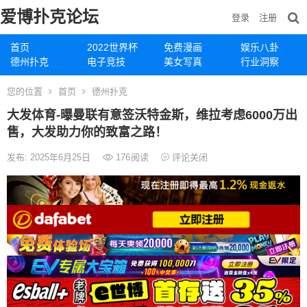
爱博扑克论坛
登录
注册
首页
2022世界杯
免费漫画
娱乐八卦
德州扑克
电子竞技
美女写真
行业洞察
您的位置
首页
德州扑克
大发体育-曝曼联有意签沃特金斯，维拉考虑6000万出
售，大发助力你的致富之路！
发布: 2025年6月25日
176
阅读
评论关闭