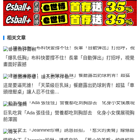
相关文章
「爆乳低胸」布料快要撐不住！長輩「自動彈出」打招呼，視覺
畫面好震撼
這是要逼死誰！「天菜級巨乳妹」餐廳露出奶球刺青！超猛「車
頭燈壓桌」讓人忍不住偷…
巨乳吃貨「Ada 張佳佳」營養都吃到胸部去 化身小女僕展現胸
前渾圓