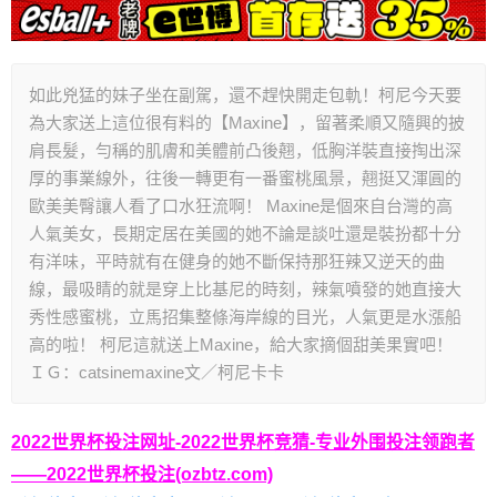
如此兇猛的妹子坐在副駕，還不趕快開走包軌！柯尼今天要
為大家送上這位很有料的【Maxine】，留著柔順又隨興的披
肩長髮，勻稱的肌膚和美體前凸後翹，低胸洋裝直接掏出深
厚的事業線外，往後一轉更有一番蜜桃風景，翹挺又渾圓的
歐美美臀讓人看了口水狂流啊！ Maxine是個來自台灣的高
人氣美女，長期定居在美國的她不論是談吐還是裝扮都十分
有洋味，平時就有在健身的她不斷保持那狂辣又逆天的曲
線，最吸睛的就是穿上比基尼的時刻，辣氣噴發的她直接大
秀性感蜜桃，立馬招集整條海岸線的目光，人氣更是水漲船
高的啦！ 柯尼這就送上Maxine，給大家摘個甜美果實吧！
ＩＧ：catsinemaxine文／柯尼卡卡
2022世界杯投注网址-2022世界杯竞猜-专业外围投注领跑者
——2022世界杯投注(ozbtz.com)