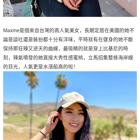
Maxine是個來自台灣的高人氣美女，長期定居在美國的她不
論是談吐還是裝扮都十分有洋味，平時就有在健身的她不斷
保持那狂辣又逆天的曲線，最吸睛的就是穿上比基尼的時
刻，辣氣噴發的她直接大秀性感蜜桃，立馬招集整條海岸線
的目光，人氣更是水漲船高的啦！