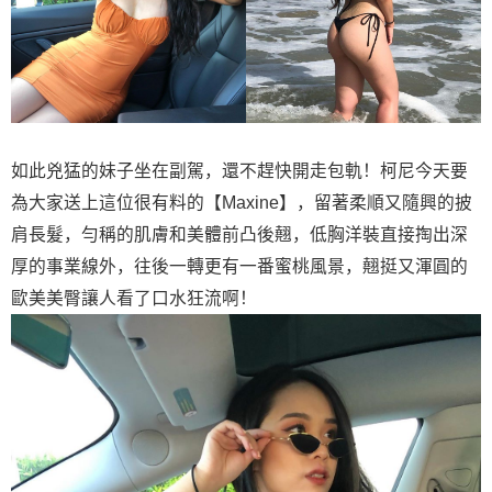
如此兇猛的妹子坐在副駕，還不趕快開走包軌！柯尼今天要
為大家送上這位很有料的【Maxine】，留著柔順又隨興的披
肩長髮，勻稱的肌膚和美體前凸後翹，低胸洋裝直接掏出深
厚的事業線外，往後一轉更有一番蜜桃風景，翹挺又渾圓的
歐美美臀讓人看了口水狂流啊！