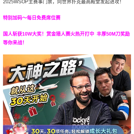
2025WSOP主赛事门票，向世界扑克最高殿堂发起进攻！
特别加码～每日免费席位赛
国人斩获
10W
大奖！
赏金猎人赛火热开打中 丰厚50M刀奖励
等你来战！