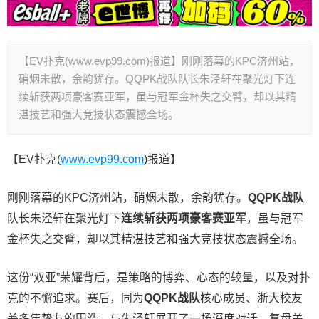
【EV扑克(www.evp99.com)报道】刚刚落幕的KPC济州站，
硝烟未散，余韵犹存。QQPK战队队长朱泾轩在聚光灯下连
续斩获两项豪客赛亚军，虽与冠军金杯失之交臂，却以其精
湛技艺和强大竞技状态震撼全场。
【EV扑克(
www.evp99.com
)报道】
刚刚落幕的KPC济州站，硝烟未散，余韵犹存。
QQPK战队
队长朱泾轩在聚光灯下
连续斩获两项豪客赛亚军
，虽与冠军
金杯失之交臂，却以其精湛技艺和强大竞技状态震撼全场。
这份“双亚”荣耀背后，是策略的博弈、心态的较量，以及对扑
克的不懈追求。赛后，同为
QQPK战队
核心成员、浙大校友
兼多年挚友的田浩，与朱泾轩展开了一场深度对话，复盘关