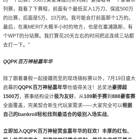
列赛，我看了下赛程，前面有个最低买入1万刀、保底500万
的比赛，后面是5万、10万的。我可能会打前面那个1万的。
最后，在离MERIT大概半小时的地方，也是在塞浦路斯，有
个WPT的分站赛。我打算花20天左右的时间把这连续三站都
去打一下。”
QQPK百万神秘嘉年华
除了跟着暑假一起接踵而至的现场锦标赛以外，7月19日盛大
启幕的
QQPK百万神秘嘉年华
也值得关注！总奖池
豪掷超
1500万
，赛事结构设计
极为友好
，从
109新手赛
到
888豪客赛
全面覆盖，完美契合新生代玩家需求——大家完全可以
根据
自己的
bankroll
轻松找到最适合的级别
入场实战
。
立即加入QQPK百万神秘赏金嘉年华的狂欢！丰厚的红包、