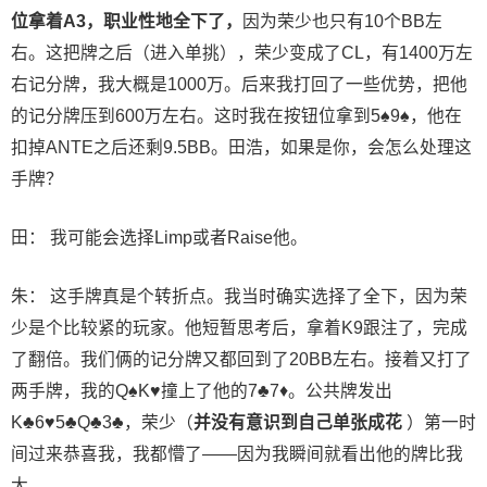
位拿着A3，职业性地全下了，
因为荣少也只有10个BB左
右。这把牌之后（进入单挑），荣少变成了CL，有1400万左
右记分牌，我大概是1000万。后来我打回了一些优势，把他
的记分牌压到600万左右。这时我在按钮位拿到5♠9♠，他在
扣掉ANTE之后还剩9.5BB。田浩，如果是你，会怎么处理这
手牌？
田： 我可能会选择Limp或者Raise他。
朱： 这手牌真是个转折点。我当时确实选择了全下，因为荣
少是个比较紧的玩家。他短暂思考后，拿着K9跟注了，完成
了翻倍。我们俩的记分牌又都回到了20BB左右。接着又打了
两手牌，我的Q♠K♥撞上了他的7♣7♦。公共牌发出
K♣6♥5♣Q♣3♣，荣少（
并没有意识到自己单张成花
）第一时
间过来恭喜我，我都懵了——因为我瞬间就看出他的牌比我
大。