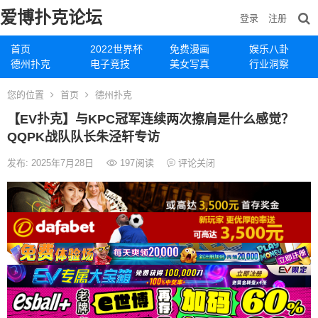
爱博扑克论坛
登录
注册
首页
2022世界杯
免费漫画
娱乐八卦
德州扑克
电子竞技
美女写真
行业洞察
您的位置
首页
德州扑克
【EV扑克】与KPC冠军连续两次擦肩是什么感觉？
QQPK战队队长朱泾轩专访
发布: 2025年7月28日
197
阅读
评论关闭