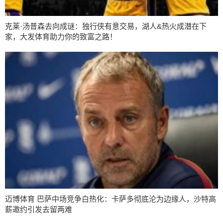
克莱·汤普森去向成谜：独行侠有意交易，湖人&热火成潜在下
家，大发体育助力你的致富之路！
迈博体育 巴萨中场竞争白热化：卡萨多彻底沦为边缘人，沙特高
薪邀约引发去留两难