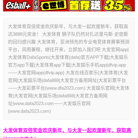
大发体育双倍奖金欢庆新年，与大发一起欢度新年，获取高
达3888元奖金！ 大发体育 狮子队仍然对扎达里乌斯·史密斯
的回归感兴趣 大发体育，亚洲领先的专业电竞体育赛事预测
平台，风雨兼程，继往开来，立即加入我们吧 大发官网app|
大发体育DafaSports|大发体育(dafa)官方APP下载|大发娱乐
官方app下载|大发体育app下载|大发娱乐手机app|dfvip.app
——大发官网app(dfvip.app) 大发在线百家乐|大发体育|大发
官网|大发娱乐场|dafa888|大发官方备用网址|大发彩票平台
——大发彩票平台(www.dfa2023.com) 大发娱乐官网|大发体
育|大发官网|大发娱乐场|dafa888|大发官方备用网
址|www.dafa2023.com——大发娱乐官网
(www.dafa2023.com)
大发体育双倍奖金欢庆新年，与大发一起欢度新年，获取高