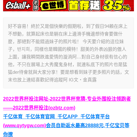
好不容易！終於又是個快樂的假期啦，到了假日94賴在床上
不想動，就算起床也是躺在床上邊滑手機邊想待會要做什
麼，那絕對不能錯過妹子的照片啦！ 今天要介紹的這位妹
子，반지희，同樣也是韓國的模特！甜美的外表凶狠的傲人
上圍，讓我瞬間跌進愛情的漩渦阿…對自己身材很有信心的
他，不只在展場上大秀魔鬼身材，就連私底下的照片也是猛
猛der待會就與大家分享！要是想看到妹子更多照片的話，文
末也放上連結喜歡記得追蹤阿 IG文‧金真露
2022世界杯投注网址-2022世界杯竞猜-专业外围投注领跑者
——2022世界杯投注(ozbtz.com)
千亿体育_千亿体育官网_千亿APP_千亿体育平台
(www.qytygw.com)
会员自助返水最高28888元,千亿宝贝等
你撩