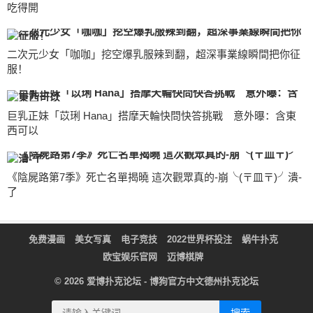
吃得開
二次元少女「咖咖」挖空爆乳服辣到翻，超深事業線瞬間把你征
服！
巨乳正妹「苡琍 Hana」搭摩天輪快問快答挑戰 意外曝：含東
西可以
《陰屍路第7季》死亡名單揭曉 這次觀眾真的-崩╰(〒皿〒)╯潰-
了
免费漫画
美女写真
电子竞技
2022世界杯投注
蜗牛扑克
欧宝娱乐官网
迈博棋牌
© 2026
爱博扑克论坛
- 博狗官方中文德州扑克论坛
搜索