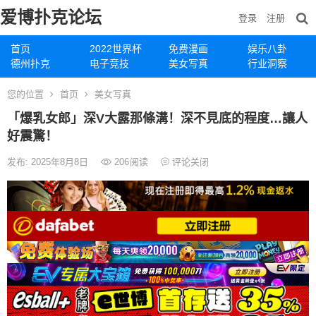
爱博扑克论坛
登录
注册
首页
2022世界杯
免费漫画
娱乐八卦
德州扑克
电子竞技
美女写真
行业洞察
您的位置
首页
美女写真
「爆乳女郎」深V大露那條溝！深不見底的程度…讓人
好震驚！
发布: 2025年8月8日
206
阅读
评论关闭