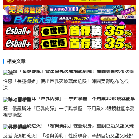
相关文章
性感「長腿御姐」使出巨乳夾玻璃超危險！渾圓美臀吃布吃很
深！
狂！俄羅斯妹「巨乳肉彈」一手難掌握 不用戴3D眼鏡就能享受
視覺衝擊
反差萌過於惹火！「槍與美乳」性感現身，童顏巨奶又甜又辣好