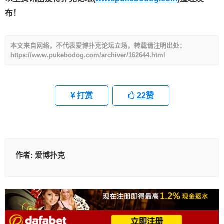
布！
本文来自网络，不代表爱博扑克论坛立场，转载请注明出处：
https://www.pukebodog.com/archiver/162644.html
打赏
22
赞
作者:
爱博扑克