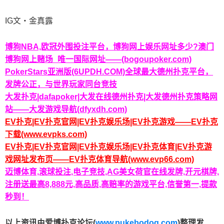
IG文‧金真露
博狗NBA,欧冠外围投注平台，博狗网上娱乐网址多少?澳门
博狗网上赌场_唯一国际网址——(bogoupoker.com)
PokerStars亚洲版(6UPDH.COM)全球最大德州扑克平台，
发牌公正，与世界玩家同台竞技
大发扑克|dafapoker|大发在线德州扑克|大发德州扑克策略网
站——大发游戏导航(dfyxdh.com)
EV扑克|EV扑克官网|EV扑克娱乐场|EV扑克游戏——EV扑克
下载(www.evpks.com)
EV扑克|EV扑克官网|EV扑克娱乐场|EV扑克体育|EV扑克游
戏网址发布页——EV扑克体育导航(www.evp66.com)
迈博体育,滚球投注,电子竞技,AG美女荷官在线发牌,开元棋牌,
注册送最高8,888元,高品质,高赔率的游戏平台,信誉第一,提款
秒到！
以上资讯由爱博扑克论坛(
www.pukebodog.com
)整理发