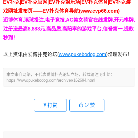
EV扑克|EV扑克官网|EV扑克娱乐场|EV扑克体育|EV扑克游
戏网址发布页——EV扑克体育导航(www.evp66.com)
迈博体育,滚球投注,电子竞技,AG美女荷官在线发牌,开元棋牌,
注册送最高8,888元,高品质,高赔率的游戏平台,信誉第一,提款
秒到！
以上资讯由爱博扑克论坛(
www.pukebodog.com
)整理发布！
本文来自网络，不代表爱博扑克论坛立场，转载请注明出处：
https://www.pukebodog.com/archiver/162694.html
打赏
14
赞