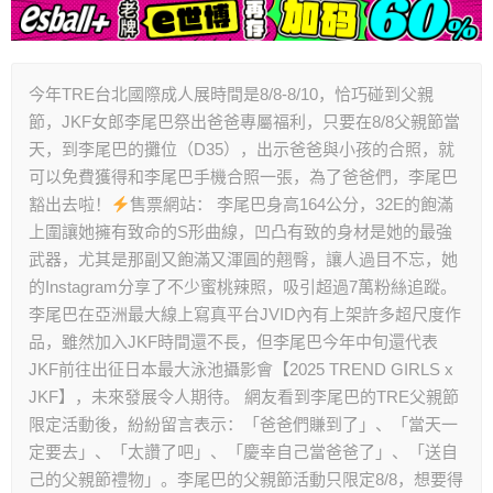
今年TRE台北國際成人展時間是8/8-8/10，恰巧碰到父親
節，JKF女郎李尾巴祭出爸爸專屬福利，只要在8/8父親節當
天，到李尾巴的攤位（D35），出示爸爸與小孩的合照，就
可以免費獲得和李尾巴手機合照一張，為了爸爸們，李尾巴
豁出去啦！
售票網站： 李尾巴身高164公分，32E的飽滿
上圍讓她擁有致命的S形曲線，凹凸有致的身材是她的最強
武器，尤其是那副又飽滿又渾圓的翹臀，讓人過目不忘，她
的Instagram分享了不少蜜桃辣照，吸引超過7萬粉絲追蹤。
李尾巴在亞洲最大線上寫真平台JVID內有上架許多超尺度作
品，雖然加入JKF時間還不長，但李尾巴今年中旬還代表
JKF前往出征日本最大泳池攝影會【2025 TREND GIRLS x
JKF】，未來發展令人期待。 網友看到李尾巴的TRE父親節
限定活動後，紛紛留言表示：「爸爸們賺到了」、「當天一
定要去」、「太讚了吧」、「慶幸自己當爸爸了」、「送自
己的父親節禮物」。李尾巴的父親節活動只限定8/8，想要得