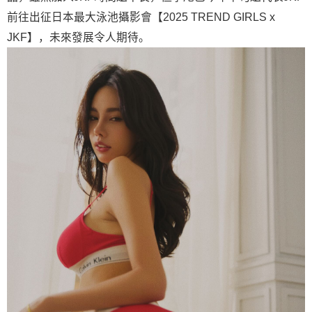
前往出征日本最大泳池攝影會【2025 TREND GIRLS x
JKF】，未來發展令人期待。