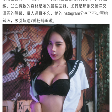
線，凹凸有致的身材是她的最強武器，尤其是那副又飽滿又
渾圓的翹臀，讓人過目不忘，她的Instagram分享了不少蜜桃
辣照，吸引超過7萬粉絲追蹤。