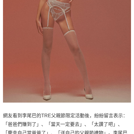
網友看到李尾巴的TRE父親節限定活動後，紛紛留言表示：
「爸爸們賺到了」、「當天一定要去」、「太讚了吧」、
「慶幸自己當爸爸了」、「送自己的父親節禮物」。李尾巴