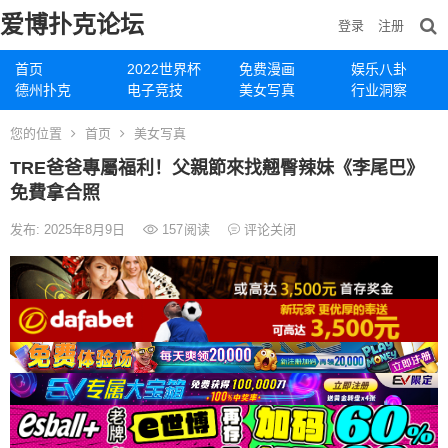
爱博扑克论坛
登录
注册
首页
2022世界杯
免费漫画
娱乐八卦
德州扑克
电子竞技
美女写真
行业洞察
您的位置
首页
美女写真
TRE爸爸專屬福利！父親節來找翹臀辣妹《李尾巴》
免費拿合照
发布: 2025年8月9日
157
阅读
评论关闭