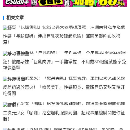
相关文章
性感「長腿御姐」使出巨乳夾玻璃超危險！渾圓美臀吃布吃很
深！
狂！俄羅斯妹「巨乳肉彈」一手難掌握 不用戴3D眼鏡就能享受
視覺衝擊
反差萌過於惹火！「槍與美乳」性感現身，童顏巨奶又甜又辣好
吃得開
二次元少女「咖咖」挖空爆乳服辣到翻，超深事業線瞬間把你征
服！