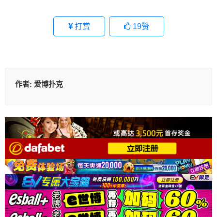
打赏
19
赞
作者:
爱博扑克