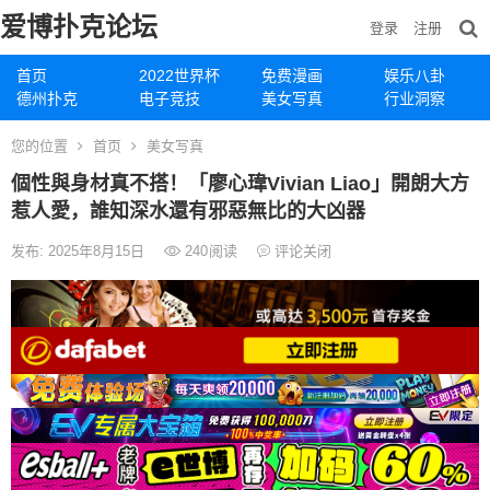
爱博扑克论坛
登录
注册
首页
2022世界杯
免费漫画
娱乐八卦
德州扑克
电子竞技
美女写真
行业洞察
您的位置
首页
美女写真
個性與身材真不搭！「廖心瑋Vivian Liao」開朗大方
惹人愛，誰知深水還有邪惡無比的大凶器
发布: 2025年8月15日
240
阅读
评论关闭