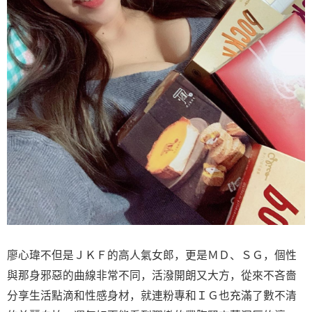
廖心瑋不但是ＪＫＦ的高人氣女郎，更是ＭＤ、ＳＧ，個性
與那身邪惡的曲線非常不同，活潑開朗又大方，從來不吝嗇
分享生活點滴和性感身材，就連粉專和ＩＧ也充滿了數不清