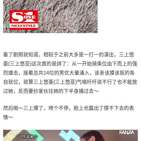
看了剧照就知道，相较于之前大多是一打一的演出，三上悠
亜(三上悠亚)这次真的是拼了：从一开始骑乘位由下而上的强
烈撞击，接着总共14位的男优大量涌入，该亲该摸该抠的各
自就位，就算三上悠亜(三上悠亚)气喘吁吁说不行了也不能放
过她，反而要抄家伙往她的下半身捅过去〜
然后啪〜三上爆了，喷个不停，脸上也露出了撑不下去的表
情〜