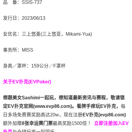
品 番：
SSIS-737
发行日：2023/06/13
女优名：三上悠亜(三上悠亚，Mikami-Yua)
事务所：MISS
身高／罩杯：159公分／F罩杯
关于EV扑克(EVPoker)
想跟美女Sashimi一起玩，
想知道最新资讯与赛程，
敬请锁
定EV扑克官网(www.evp86.com)。
看牌手痒玩EV扑克，
每
日多场免费赛奖励高达20w，现在注册
EV扑克(evp86.com)
额外加赠
8张幸运赛门票
最高奖励1500倍
！
立即注册加入EV
扑克
与全球玩家一起同乐。