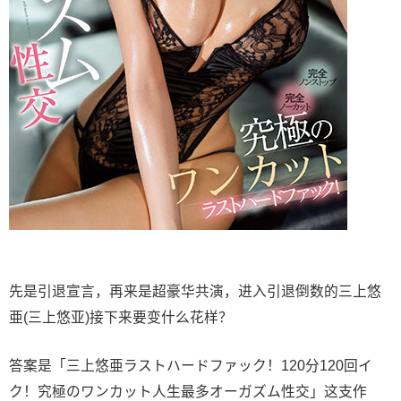
先是引退宣言，再来是超豪华共演，进入引退倒数的
三上悠
亜
(
三上悠亚
)接下来要变什么花样？
答案是「
三上悠亜
ラストハードファック！120分120回イ
ク！究極のワンカット人生最多オーガズム性交」这支作