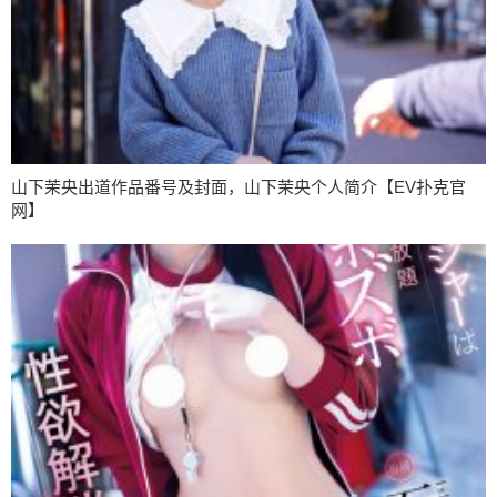
山下茉央出道作品番号及封面，山下茉央个人简介【EV扑克官
网】