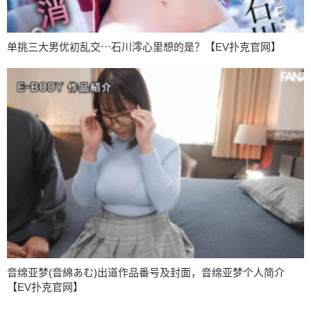
单挑三大男优初乱交⋯石川澪心里想的是？【EV扑克官网】
音绵亚梦(音綿あむ)出道作品番号及封面，音绵亚梦个人简介
【EV扑克官网】