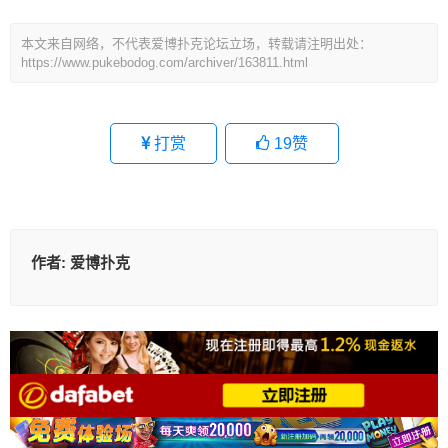
本文来自网络，不代表爱博扑克论坛立场，转载请注明出处：
https://www.pukebodog.com/archiver/163811.html
打赏
19
赞
作者:
爱博扑克