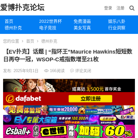
爱博扑克论坛
登录
注册
首页
2022世界杯
免费漫画
娱乐八卦
德州扑克
电子竞技
美女写真
行业洞察
您的位置
首页
德州扑克
【EV扑克】话题 | “指环王”Maurice Hawkins短短数
日再夺一冠，WSOP-C戒指数增至21枚
发布: 2025年9月1日
166
阅读
评论关闭