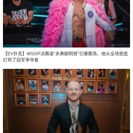
【EV扑克】WSOP决赛桌“多弗朗明哥”引爆赛场，他从全场垫底
打到了冠军争夺者