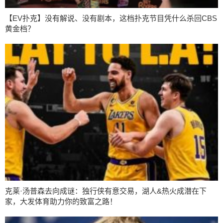
【EV扑克】没有解说、没有剧本，这档扑克节目凭什么杀回CBS
黄金档？
克莱·汤普森去向成谜：独行侠有意交易，湖人&热火成潜在下
家，大发体育助力你的致富之路！