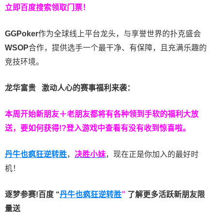
立即百度搜索领取门票！
GGPoker
作为全球线上平台龙头，与享誉世界的扑克盛会
WSOP
合作，提供选手一个最干净、有保障，且充满乐趣的
竞技环境。
龙华富贵 激动人心的赛事福利来袭：
本周开始新朋友＋老朋友都将有各种领到手软的福利大放
送，要如何获得!?登入游戏中查看有没有收到惊喜啦。
丹牛也疯狂逆转胜
，
决胜小妹
，现在正是你加入的最好时
机！
逐梦参赛!百度 “
丹牛也疯狂逆转胜
”
了解更多
活跃新朋友限
量送