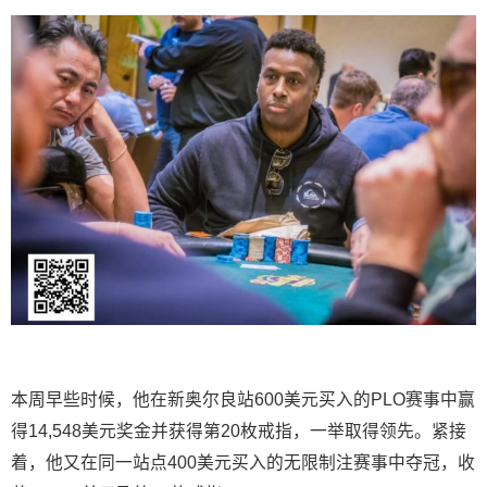
本周早些时候，他在新奥尔良站600美元买入的PLO赛事中赢
得14,548美元奖金并获得第20枚戒指，一举取得领先。紧接
着，他又在同一站点400美元买入的无限制注赛事中夺冠，收