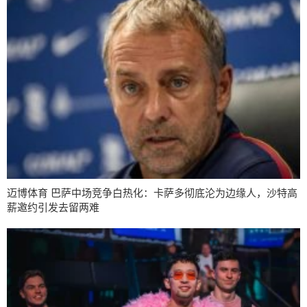
迈博体育 巴萨中场竞争白热化：卡萨多彻底沦为边缘人，沙特高
薪邀约引发去留两难