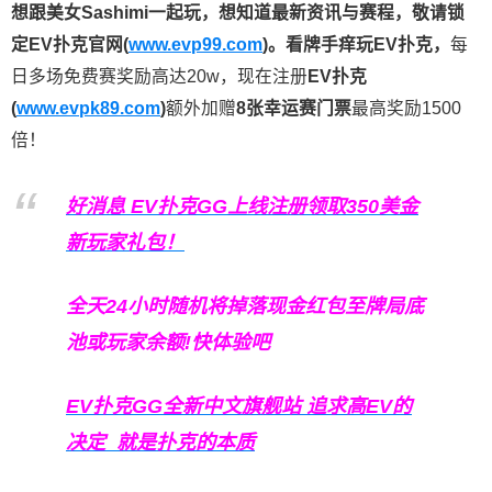
想跟美女Sashimi一起玩，
想知道最新资讯与赛程，
敬请锁
定EV扑克官网(
www.evp99.com
)。
看牌手痒玩EV扑克，
每
日多场免费赛奖励高达20w，现在注册
EV扑克
(
www.evpk89.com
)
额外加赠
8张幸运赛门票
最高奖励1500
倍！
好消息 EV扑克GG上线注册领取350美金
新玩家礼包！
全天24小时随机将掉落现金红包至牌局底
池或玩家余额!快体验吧
EV扑克GG
全新中文旗舰站
追求高EV
的
决定
就是扑克的本质