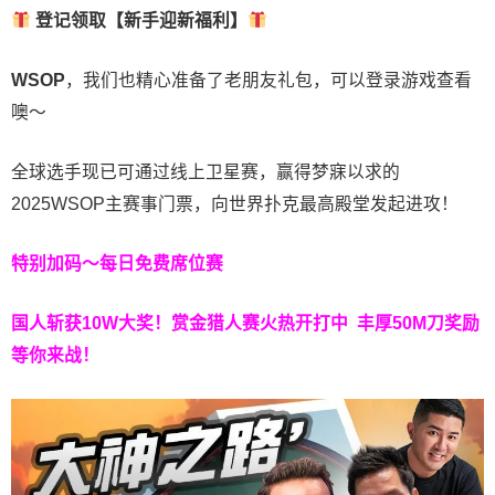
登记领取【新手迎新福利】
WSOP
，我们也精心准备了老朋友礼包，可以登录游戏查看
噢～
全球选手现已可通过线上卫星赛，赢得梦寐以求的
2025WSOP主赛事门票，向世界扑克最高殿堂发起进攻！
特别加码～每日免费席位赛
国人斩获
10W
大奖！
赏金猎人赛火热开打中 丰厚50M刀奖励
等你来战！