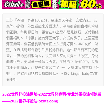
正妹「冰熙」身高160公分，星座為天秤座，喜歡青蛙、烏
龜等小動物，外型看起來冷豔迷人，平時都會開直播和粉絲
們互動，每到節日時，更會在IG上發布超兇辣照，送給粉絲
們當福利～「冰熙」擁有渾圓大眼、高挺的鼻子，上圍更是
渾圓飽滿，穿著低胸裝時常把上衣撐得好開～ JKF女郎「冰
熙」在直播時都會吸引許多粉絲觀看，她也都會有不同的造
型，古裝的扮相很誘人，很受到大家的喜愛～「冰熙」身材
曲線很兇，更留著一頭超長秀髮，在她的平面作品中，長髮
都十分地顯眼，可說是長髮公主了～～ 大家如果想支持「冰
熙」，也歡迎到她的直播間逛逛～～ IG：bingshibaby文/雪
倫小姐
2022世界杯投注网址-2022世界杯竞猜-专业外围投注领跑者
——2022世界杯投注(ozbtz.com)