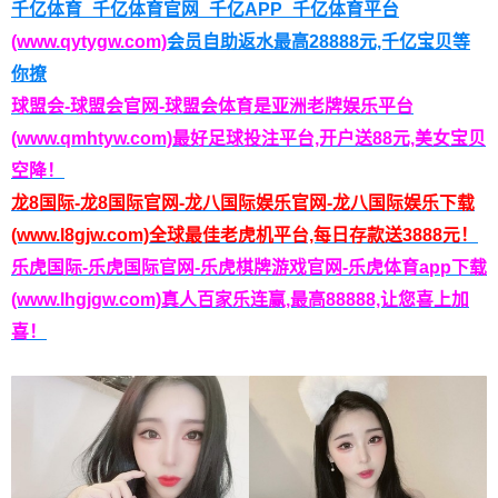
千亿体育_千亿体育官网_千亿APP_千亿体育平台
(www.qytygw.com)
会员自助返水最高28888元,千亿宝贝等
你撩
球盟会-球盟会官网-球盟会体育是亚洲老牌娱乐平台
(www.qmhtyw.com)最好足球投注平台,开户送88元,美女宝贝
空降！
龙8国际-龙8国际官网-龙八国际娱乐官网-龙八国际娱乐下载
(www.l8gjw.com)全球最佳老虎机平台,每日存款送3888元！
乐虎国际-乐虎国际官网-乐虎棋牌游戏官网-乐虎体育app下载
(www.lhgjgw.com)真人百家乐连赢,最高88888,让您喜上加
喜！