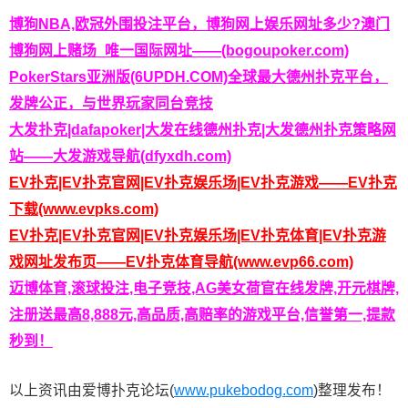
博狗NBA,欧冠外围投注平台，博狗网上娱乐网址多少?澳门
博狗网上赌场_唯一国际网址——(bogoupoker.com)
PokerStars亚洲版(6UPDH.COM)全球最大德州扑克平台，
发牌公正，与世界玩家同台竞技
大发扑克|dafapoker|大发在线德州扑克|大发德州扑克策略网
站——大发游戏导航(dfyxdh.com)
EV扑克|EV扑克官网|EV扑克娱乐场|EV扑克游戏——EV扑克
下载(www.evpks.com)
EV扑克|EV扑克官网|EV扑克娱乐场|EV扑克体育|EV扑克游
戏网址发布页——EV扑克体育导航(www.evp66.com)
迈博体育,滚球投注,电子竞技,AG美女荷官在线发牌,开元棋牌,
注册送最高8,888元,高品质,高赔率的游戏平台,信誉第一,提款
秒到！
以上资讯由爱博扑克论坛(
www.pukebodog.com
)整理发布！