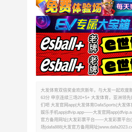
大发体育双倍奖金欢庆新年，与大发一起欢度新年
63分 申京连续三场20+5+ 大发体育，亚
们吧 大发官网app|大发体育DafaSports|大发
娱乐手机app|dfvip.app——大发官网app(dfv
官方备用网址|大发彩票平台——大发彩票平台(www
场|dafa888|大发官方备用网址|www.dafa2023.