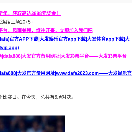
年，获取高达3888元奖金！
连续三场20+5+
平台，风雨兼程，继往开来，立即加入我们吧
(dafa)官方APP下载|大发娱乐官方app下载|大发体育app下载|大
ip.app)
|dafa888|大发官方备用网址|大发彩票平台——大发彩票平台
a888|大发官方备用网址|www.dafa2023.com——大发娱乐官
6个比赛日。在今天，总共有6场对决。