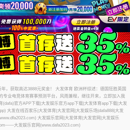
，获取高达3888元奖金！ 大发体育 欧洲杯综述：德国狂胜英国
洲领先的专业电竞体育赛事预测平台，风雨兼程，继往开来，立即加入我
体育(dafa)官方APP下载|大发娱乐官方app下载|大发体育app下载|大发
ip.app) 大发在线百家乐|大发体育|大发官网|大发娱乐场|dafa888|大发
.dfa2023.com) 大发娱乐官网|大发体育|大发官网|大发娱乐
com——大发娱乐官网(www.dafa2023.com)