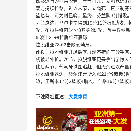
比赛进行的非常胶着，单节打完，立陶宛还落后
双方持续拉锯，进入末节，立陶宛一直压制芬
篮也有，可为时已晚。最终，芬兰队3分惜败
芬兰这边，马尔卡宁得到19分11篮板6助攻、
攻、布拉热维奇14分8篮板2助攻、瓦兰丘纳斯
6.波津21+9拉脱维亚赢球
拉脱维亚78-62击败葡萄牙。
此役，拉脱维亚开场后就展现不错的三分手感
线被动外扩。次节，拉脱维亚更是拿出了惊人压
此后两节，葡萄牙试图追赶，但无奈进攻产量
拉脱维亚这边，波尔津吉斯入账21分9篮板3助
边，里斯本17分2篮板4助攻、奎塔16分7篮板
下注网址直达：
大发体育