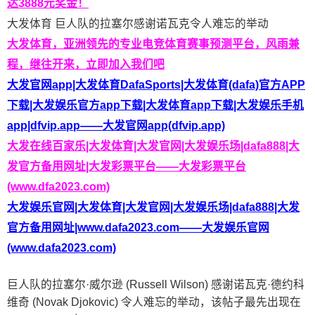
达3888元奖金！
大发体育 巨人队的拉塞尔感谢诺瓦克令人难忘的举动
大发体育，亚洲领先的专业电竞体育赛事预测平台，风雨兼
程，继往开来，立即加入我们吧
大发官网app|大发体育DafaSports|大发体育(dafa)官方APP
下载|大发娱乐官方app下载|大发体育app下载|大发娱乐手机
app|dfvip.app——大发官网app(dfvip.app)
大发在线百家乐|大发体育|大发官网|大发娱乐场|dafa888|大
发官方备用网址|大发彩票平台——大发彩票平台
(www.dfa2023.com)
大发娱乐官网|大发体育|大发官网|大发娱乐场|dafa888|大发
官方备用网址|www.dafa2023.com——大发娱乐官网
(www.dafa2023.com)
巨人队的拉塞尔·威尔逊 (Russell Wilson) 感谢诺瓦克·德约科
维奇 (Novak Djokovic) 令人难忘的举动，该帖子最先出现在