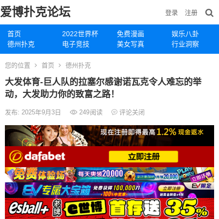
爱博扑克论坛
登录
注册
首页
2022世界杯
免费漫画
娱乐八卦
德州扑克
电子竞技
美女写真
行业洞察
您的位置
首页
德州扑克
大发体育-巨人队的拉塞尔感谢诺瓦克令人难忘的举
动，大发助力你的致富之路！
发布: 2025年9月3日
249
阅读
评论关闭