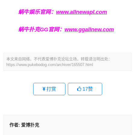
蜗牛娱乐官网：
www.allnewapl.com
蜗牛扑克GG官网：
www.ggallnew.com
本文来自网络，不代表爱博扑克论坛立场，转载请注明出处：
https://www.pukebodog.com/archiver/165507.html
打赏
17
赞
作者:
爱博扑克