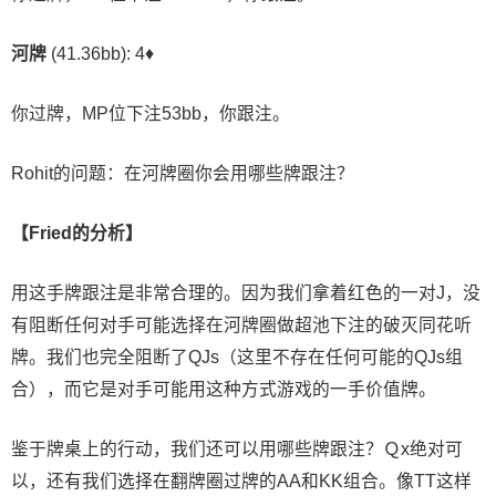
河牌
(41.36bb): 4♦
你过牌，MP位下注53bb，你跟注。
Rohit的问题：在河牌圈你会用哪些牌跟注？
【Fried的分析】
用这手牌跟注是非常合理的。因为我们拿着红色的一对J，没
有阻断任何对手可能选择在河牌圈做超池下注的破灭同花听
牌。我们也完全阻断了QJs（这里不存在任何可能的QJs组
合），而它是对手可能用这种方式游戏的一手价值牌。
鉴于牌桌上的行动，我们还可以用哪些牌跟注？Ｑx绝对可
以，还有我们选择在翻牌圈过牌的AA和KK组合。像TT这样