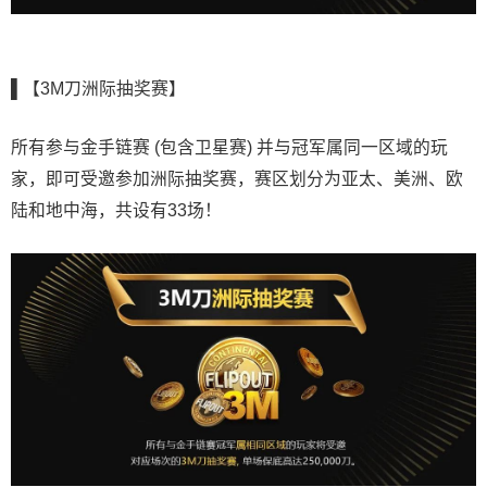
▌【3M刀洲际抽奖赛】
所有参与金手链赛 (包含卫星赛) 并与冠军属同一区域的玩
家，即可受邀参加洲际抽奖赛，赛区划分为亚太、美洲、欧
陆和地中海，共设有33场！