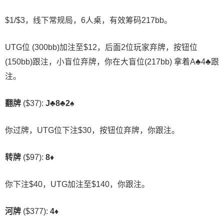
$1/$3，线下常规局，6人桌，有效筹码217bb。
UTG位 (300bb)加注至$12，后面2位玩家弃牌，按钮位
(150bb)跟注，小盲位弃牌，你在大盲位(217bb) 拿着A♣4♣跟
注。
翻牌
($37):
J♣8♣2♠
你过牌，UTG位下注$30，按钮位弃牌，你跟注。
转牌
($97):
8♦
你下注$40，UTG加注至$140，你跟注。
河牌
($377):
4♦