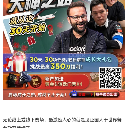
无论线上或线下赛场，最激励人心的就是见证国人于世界舞