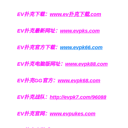
EV扑克下载：
www.ev扑克下载.com
EV扑克最新网址：
www.evpks.com
EV扑克官方下载：
www.evpk66.com
EV扑克电脑版网址：
www.evpk88.com
EV扑克GG官方：
www.evpk68.com
EV扑克战队：
http://evpk7.com/96088
EV扑克官网：
www.evpukes.com