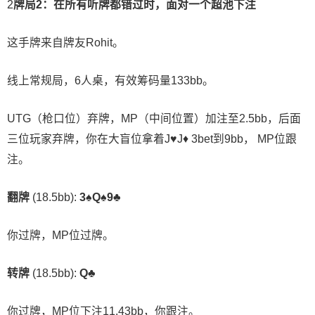
2
牌局2：在所有听牌都错过时，面对一个超池下注
这手牌来自牌友Rohit。
线上常规局，6人桌，有效筹码量133bb。
UTG（枪口位）弃牌，MP（中间位置）加注至2.5bb，后面
三位玩家弃牌，你在大盲位拿着J♥J♦ 3bet到9bb， MP位跟
注。
翻牌
(18.5bb):
3♠Q♠9♣
你过牌，MP位过牌。
转牌
(18.5bb):
Q♣
你过牌，MP位下注11.43bb，你跟注。