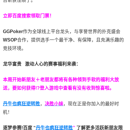
台斩获佳绩了。
立即百度搜索领取门票！
GGPoker
作为全球线上平台龙头，与享誉世界的扑克盛会
WSOP
合作，提供选手一个最干净、有保障，且充满乐趣的
竞技环境。
龙华富贵 激动人心的赛事福利来袭：
本周开始新朋友＋老朋友都将有各种领到手软的福利大放
送，要如何获得!?登入游戏中查看有没有收到惊喜啦。
丹牛也疯狂逆转胜
，
决胜小妹
，现在正是你加入的最好时
机！
逐梦参赛!百度 “
丹牛也疯狂逆转胜
”
了解更多
活跃新朋友限