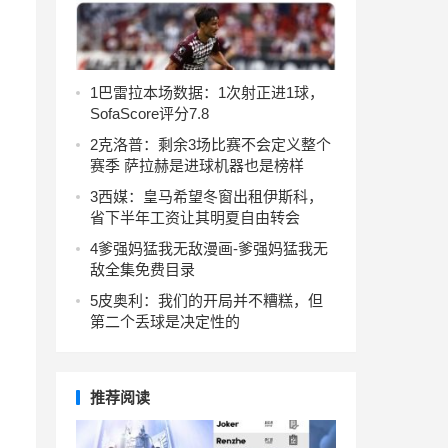
1
巴雷拉本场数据：1次射正进1球，
SofaScore评分7.8
2
克洛普：剩余3场比赛不会定义整个
赛季 萨拉赫是进球机器也是榜样
3
西媒：皇马希望冬窗出租伊斯科，
省下半年工资让其明夏自由转会
4
爹强妈猛我无敌漫画-爹强妈猛我无
敌全集免费目录
5
皮奥利：我们的开局并不糟糕，但
第二个丢球是决定性的
推荐阅读