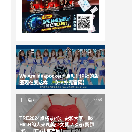
上一篇
2025年9月19日 09:47
We Are Ideapocket再启动！IP社的版
图现在变这样！【EV扑克官网】
下一篇
09:58
TRE2024点将录(4)：要和大家一起
HIGH的人来疯美少女葵いぶき(葵伊
吹)！【EV扑克官网】