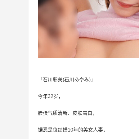
「
石川彩美
(
石川あやみ
)」
今年32岁，
脸蛋气质清新、皮肤雪白，
据悉是位结婚10年的美女人妻，