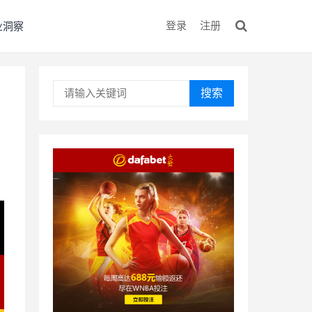
登录
注册
业洞察
搜索