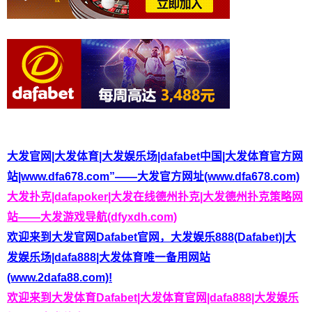
大发官网|大发体育|大发娱乐场|dafabet中国|大发体育官方网
站|www.dfa678.com”——大发官方网址(www.dfa678.com)
大发扑克|dafapoker|大发在线德州扑克|大发德州扑克策略网
站——大发游戏导航(dfyxdh.com)
欢迎来到大发官网Dafabet官网，大发娱乐888(Dafabet)|大
发娱乐场|dafa888|大发体育唯一备用网站
(www.2dafa88.com)!
欢迎来到大发体育Dafabet|大发体育官网|dafa888|大发娱乐