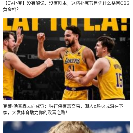
【EV扑克】没有解说、没有剧本，这档扑克节目凭什么杀回CBS
黄金档？
克莱·汤普森去向成谜：独行侠有意交易，湖人&热火成潜在下
家，大发体育助力你的致富之路！