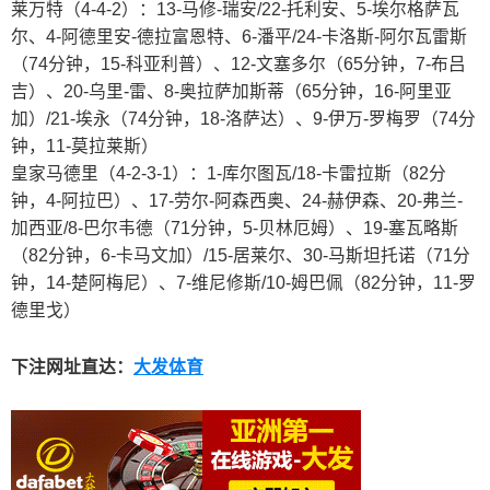
莱万特（4-4-2）：13-马修-瑞安/22-托利安、5-埃尔格萨瓦
尔、4-阿德里安-德拉富恩特、6-潘平/24-卡洛斯-阿尔瓦雷斯
（74分钟，15-科亚利普）、12-文塞多尔（65分钟，7-布吕
吉）、20-乌里-雷、8-奥拉萨加斯蒂（65分钟，16-阿里亚
加）/21-埃永（74分钟，18-洛萨达）、9-伊万-罗梅罗（74分
钟，11-莫拉莱斯）
皇家马德里（4-2-3-1）：1-库尔图瓦/18-卡雷拉斯（82分
钟，4-阿拉巴）、17-劳尔-阿森西奥、24-赫伊森、20-弗兰-
加西亚/8-巴尔韦德（71分钟，5-贝林厄姆）、19-塞瓦略斯
（82分钟，6-卡马文加）/15-居莱尔、30-马斯坦托诺（71分
钟，14-楚阿梅尼）、7-维尼修斯/10-姆巴佩（82分钟，11-罗
德里戈）
下注网址直达：
大发体育