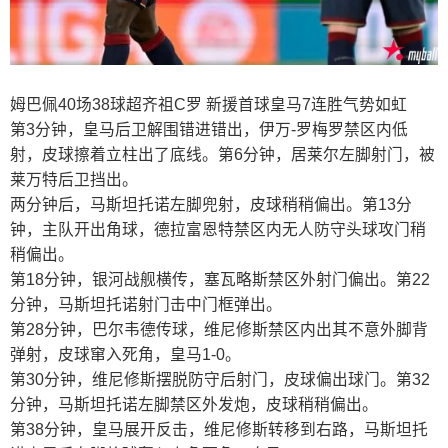
姆巴佩40场38球超齐祖C罗 新援首球皇马7连胜气势如虹
第3分钟，皇马后卫解围错进错出，伊万-罗梅罗禁区内低
射，皮球擦着立柱出了底线。第6分钟，居莱尔左脚射门，被
莱万特后卫挡出。
两分钟后，马斯坦托诺左脚兜射，皮球稍稍偏出。第13分
钟，主队开出角球，德拉富恩特禁区内无人防守头球攻门稍
稍偏出。
第18分钟，银河战舰横传，塞瓦略斯禁区外射门偏出。第22
分钟，马斯坦托诺射门击中门框弹出。
第28分钟，巴尔韦德传球，维尼修斯禁区内出其不意外脚背
弹射，皮球窜入死角，皇马1-0。
第30分钟，维尼修斯摆脱防守后射门，皮球偏出球门。第32
分钟，马斯坦托诺左脚禁区外发炮，皮球稍稍偏出。
第38分钟，皇马展开反击，维尼修斯转移到右路，马斯坦托