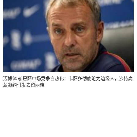
迈博体育 巴萨中场竞争白热化：卡萨多彻底沦为边缘人，沙特高
薪邀约引发去留两难