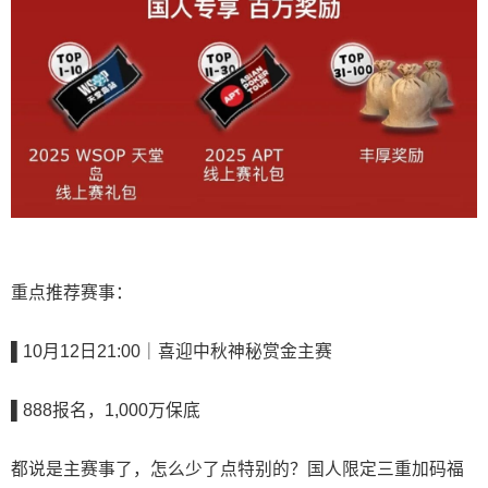
重点推荐赛事：
▌10月12日21:00｜喜迎中秋神秘赏金主赛
▌888报名，1,000万保底
都说是主赛事了，怎么少了点特别的？国人限定三重加码福