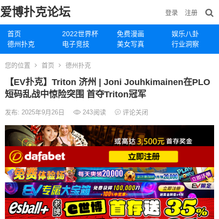
爱博扑克论坛
登录
注册
首页
2022世界杯
免费漫画
娱乐八卦
德州扑克
电子竞技
美女写真
行业洞察
您的位置
首页
德州扑克
【EV扑克】Triton 济州 | Joni Jouhkimainen在PLO
短码乱战中惊险突围 首夺Triton冠军
发布: 2025年9月26日
243
阅读
评论关闭