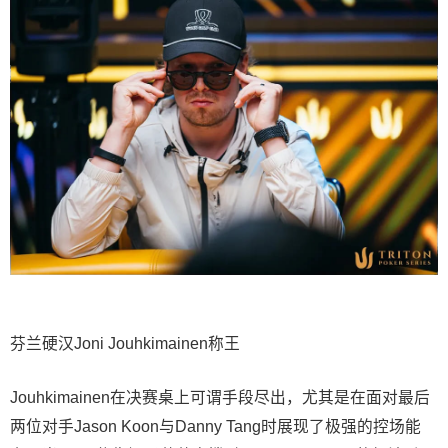
芬兰硬汉Joni Jouhkimainen称王
Jouhkimainen在决赛桌上可谓手段尽出，尤其是在面对最后
两位对手Jason Koon与Danny Tang时展现了极强的控场能