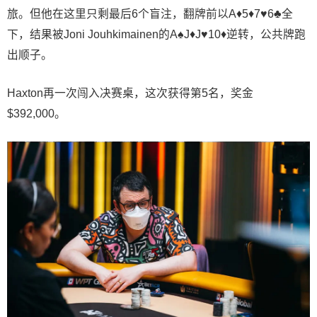
旅。但他在这里只剩最后6个盲注，翻牌前以A♦5♦7♥6♣全
下，结果被Joni Jouhkimainen的A♠J♦J♥10♦逆转，公共牌跑
出顺子。
Haxton再一次闯入决赛桌，这次获得第5名，奖金
$392,000。