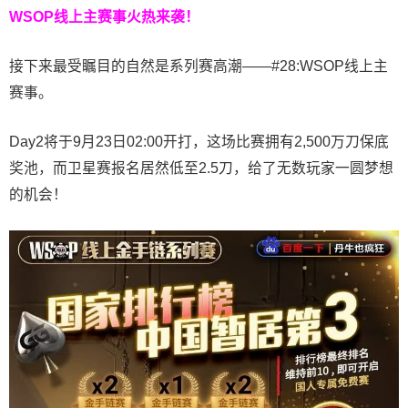
WSOP线上主赛事火热来袭！
接下来最受瞩目的自然是系列赛高潮——#28:WSOP线上主
赛事。
Day2将于9月23日02:00开打，这场比赛拥有2,500万刀保底
奖池，而卫星赛报名居然低至2.5刀，给了无数玩家一圆梦想
的机会！