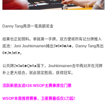
Danny Tang再添一笔高额奖金
结果也正如预料。单挑第一手牌，双方便将所有记分牌推入
底池：Joni Jouhkimainen摊出3♦6♦9♣A♣，Danny Tang亮出
6♥J♥J♦K♥。
公共牌2♦3♠6♣Q♦A♠落下，Jouhkimainen击中两对并在河牌
补上更大组合，就此锁定胜局，获得冠军。
活跃新朋友送#28:WSOP主赛事席位门票
WSOP本周推荐赛事，卫星赛最低仅1刀起！