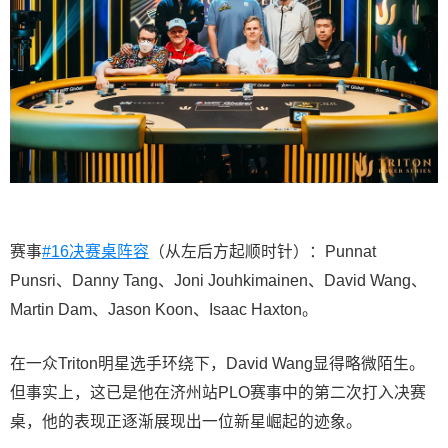
赛事
#16决赛桌阵容
（从左后方起顺时针）：Punnat
Punsri、Danny Tang、Joni Jouhkimainen、David Wang、
Martin Dam、Jason Koon、Isaac Haxton。
在一众Triton明星选手环绕下，David Wang显得略微陌生。
但事实上，这已是他在济州站PLO赛事中的第二次打入决赛
桌，他的表现正逐渐展现出一位新星崛起的迹象。