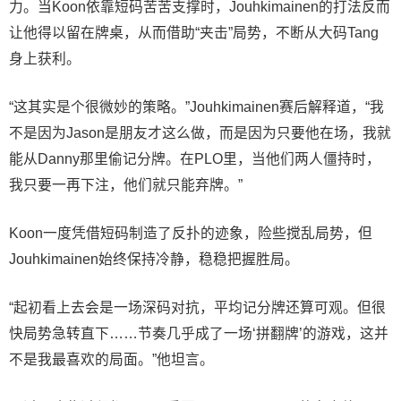
力。当Koon依靠短码苦苦支撑时，Jouhkimainen的打法反而
让他得以留在牌桌，从而借助“夹击”局势，不断从大码Tang
身上获利。
“这其实是个很微妙的策略。”Jouhkimainen赛后解释道，“我
不是因为Jason是朋友才这么做，而是因为只要他在场，我就
能从Danny那里偷记分牌。在PLO里，当他们两人僵持时，
我只要一再下注，他们就只能弃牌。”
Koon一度凭借短码制造了反扑的迹象，险些搅乱局势，但
Jouhkimainen始终保持冷静，稳稳把握胜局。
“起初看上去会是一场深码对抗，平均记分牌还算可观。但很
快局势急转直下……节奏几乎成了一场‘拼翻牌’的游戏，这并
不是我最喜欢的局面。”他坦言。