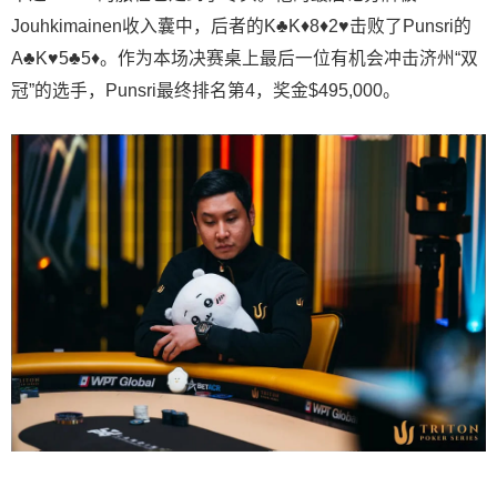
Jouhkimainen收入囊中，后者的K♣K♦8♦2♥击败了Punsri的
A♣K♥5♣5♦。作为本场决赛桌上最后一位有机会冲击济州“双
冠”的选手，Punsri最终排名第4，奖金$495,000。