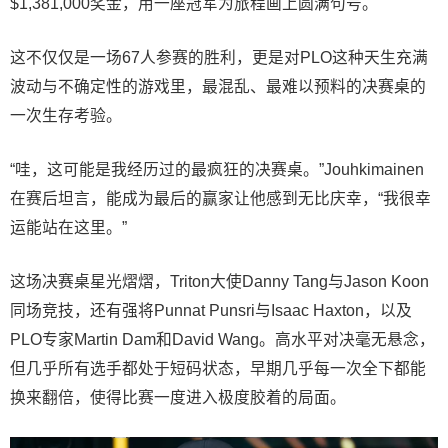
$1,381,000奖金，用一座冠军为旅程画上圆满句号。
这不仅仅是一场67人参赛的胜利，更是对PLO这种天生充满
波动与不确定性的游戏里，最混乱、最难以预料的决赛桌的
一次生存考验。
“哇，这可能是我经历过的最疯狂的决赛桌。”Jouhkimainen
在赛后坦言，能成为最后的赢家让他感到无比庆幸，“我很幸
运能站在这里。”
这场决赛桌星光熠熠，Triton大使Danny Tang与Jason Koon
同场竞技，还有强将Punnat Punsri与Isaac Haxton，以及
PLO专家Martin Dam和David Wang。高水平对决毫无悬念，
但几乎所有选手都处于短码状态，早期几乎每一次全下都能
换来翻倍，使得比赛一度进入极度胶着的局面。