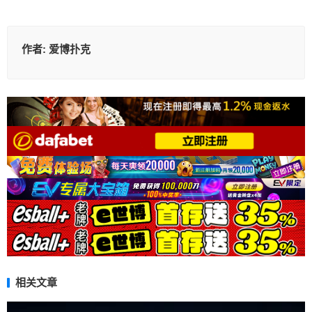
作者:
爱博扑克
相关文章