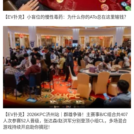
【EV扑克】小盲位的慢性毒药：为什么你的ATo总在这里输钱？
【EV扑克】2026KPC济州站｜群雄争锋！主赛事B/C组合共407
人次参赛52人晋级，张达森/赵洪军分别登顶小组CL，多场混合
游戏持续开启助你摘冠！