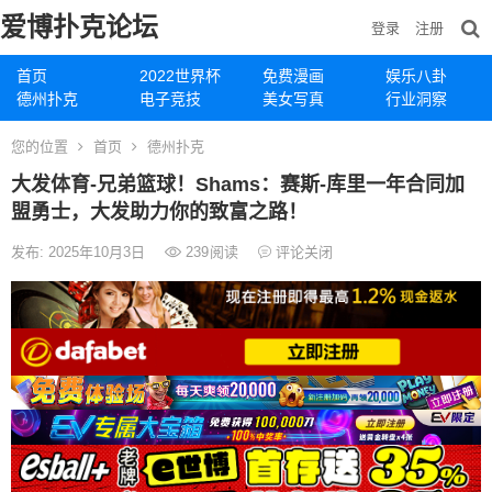
爱博扑克论坛
登录
注册
首页
2022世界杯
免费漫画
娱乐八卦
德州扑克
电子竞技
美女写真
行业洞察
您的位置
首页
德州扑克
大发体育-兄弟篮球！Shams：赛斯-库里一年合同加
盟勇士，大发助力你的致富之路！
发布: 2025年10月3日
239
阅读
评论关闭