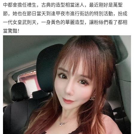
中都會擔任禮生，古典的造型相當迷人，最近剛好是萬聖
節，她也在節日當天到逢甲夜市進行街訪的特別活動，扮成
一代女皇武則天，一身黃色的華麗造型，讓粉絲們看了都相
當驚豔！