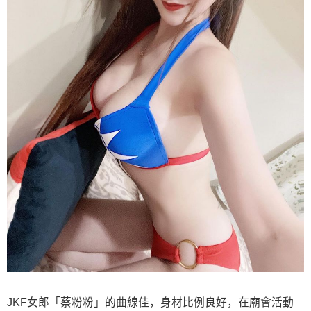
JKF女郎「蔡粉粉」的曲線佳，身材比例良好，在廟會活動