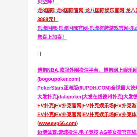
贝空降！
龙8国际-龙8国际官网-龙八国际娱乐官网-龙八国际
3888元！
乐虎国际-乐虎国际官网-乐虎棋牌游戏官网-乐虎体育a
您喜上加喜！
|
|
博狗NBA,欧冠外围投注平台，博狗网上娱乐
(bogoupoker.com)
PokerStars亚洲版(6UPDH.COM)
大发扑克|dafapoker|大发在线德州扑克|大发
EV扑克|EV扑克官网|EV扑克娱乐场|EV扑克游戏—
EV扑克|EV扑克官网|EV扑克娱乐场|EV扑
(www.evp66.com)
迈博体育,滚球投注,电子竞技,AG美女荷官在线发