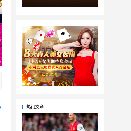
热门文章
你