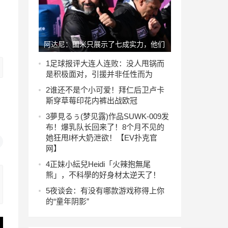
阿达尼：国米只展示了七成实力，他们
是一支能进100个球的球队
1
足球报评大连人连败：没人甩锅而
是积极面对，引援并非任性而为
2
谁还不是个小可爱！拜仁后卫卢卡
斯穿草莓印花内裤出战欧冠
3
夢見るぅ(梦见露)作品SUWK-009发
布！爆乳队长回来了！8个月不见的
她狂甩I杯大奶泄欲！【EV扑克官
网】
4
正妹小紜兒Heidi「火辣抱無尾
熊」，不科學的好身材太逆天了！
5
夜谈会：有没有哪款游戏称得上你
的“童年阴影”