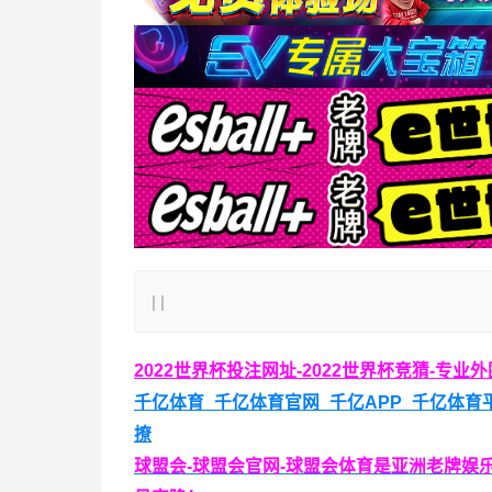
| |
2022世界杯投注网址-2022世界杯竞猜-专业外围
千亿体育_千亿体育官网_千亿APP_千亿体育
撩
球盟会-球盟会官网-球盟会体育是亚洲老牌娱乐平台