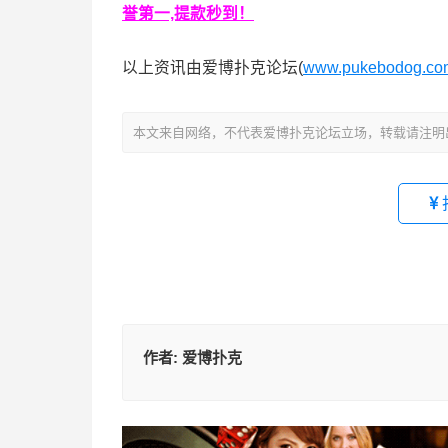
誉第一,提款秒到！
以上资讯由爱博扑克论坛(
www.pukebodog.co
本文来自网络，不代表爱博扑克论坛立场，转载请注明出处：https://
作者:
爱博扑克