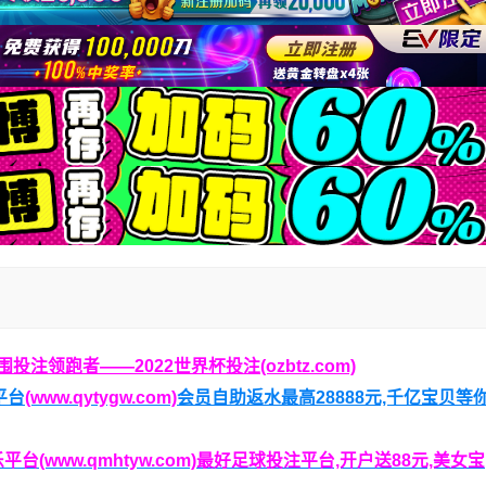
投注领跑者——2022世界杯投注(ozbtz.com)
平台
(www.qytygw.com)
会员自助返水最高28888元,千亿宝贝等
(www.qmhtyw.com)最好足球投注平台,开户送88元,美女宝