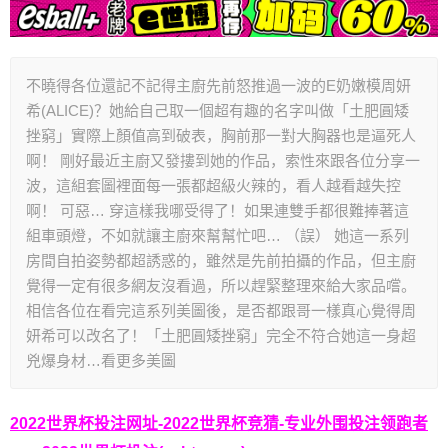
不曉得各位還記不記得主廚先前怒推過一波的E奶嫩模周妍
希(ALICE)？她給自己取一個超有趣的名字叫做「土肥圓矮
挫窮」實際上顏值高到破表，胸前那一對大胸器也是逼死人
啊！ 剛好最近主廚又發摟到她的作品，索性來跟各位分享一
波，這組套圖裡面每一張都超級火辣的，看人越看越失控
啊！ 可惡… 穿這樣我哪受得了！如果連雙手都很難捧著這
組車頭燈，不如就讓主廚來幫幫忙吧… （誤） 她這一系列
房間自拍姿勢都超誘惑的，雖然是先前拍攝的作品，但主廚
覺得一定有很多網友沒看過，所以趕緊整理來給大家品嚐。
相信各位在看完這系列美圖後，是否都跟哥一樣真心覺得周
妍希可以改名了！「土肥圓矮挫窮」完全不符合她這一身超
兇爆身材…看更多美圖
2022世界杯投注网址-2022世界杯竞猜-专业外围投注领跑者