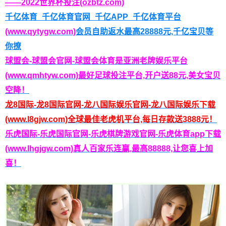
——2022世界杯投注(ozbtz.com)
千亿体育_千亿体育官网_千亿APP_千亿体育平台
(www.qytygw.com)
会员自助返水最高28888元,千亿宝贝等
你撩
球盟会-球盟会官网-球盟会体育是亚洲老牌娱乐平台
(www.qmhtyw.com)最好足球投注平台,开户送88元,美女宝贝
空降！
龙8国际-龙8国际官网-龙八国际娱乐官网-龙八国际娱乐下载
(www.l8gjw.com)全球最佳老虎机平台,每日存款送3888元！
乐虎国际-乐虎国际官网-乐虎棋牌游戏官网-乐虎体育app下载
(www.lhgjgw.com)真人百家乐连赢,最高88888,让您喜上加
喜！