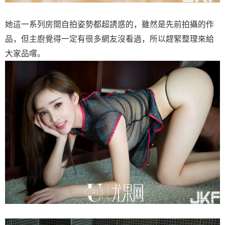
她這一系列房間自拍姿勢都超誘惑的，雖然是先前拍攝的作
品，但主廚覺得一定有很多網友沒看過，所以趕緊整理來給
大家品嚐。