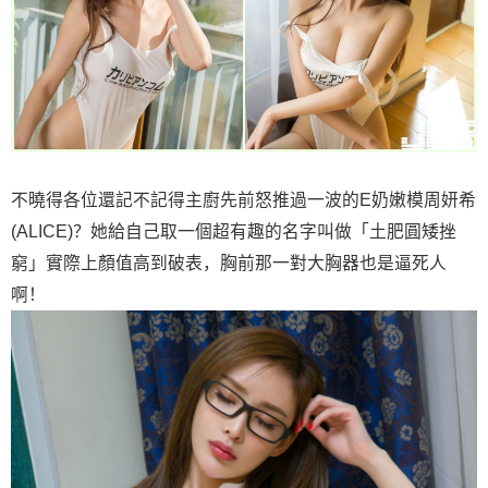
不曉得各位還記不記得主廚先前怒推過一波的E奶嫩模周妍希
(ALICE)？她給自己取一個超有趣的名字叫做「土肥圓矮挫
窮」實際上顏值高到破表，胸前那一對大胸器也是逼死人
啊！