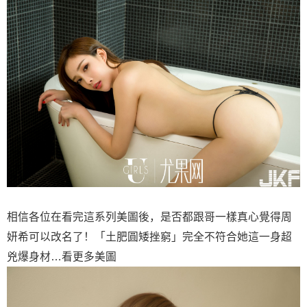
相信各位在看完這系列美圖後，是否都跟哥一樣真心覺得周
妍希可以改名了！「土肥圓矮挫窮」完全不符合她這一身超
兇爆身材…看更多美圖