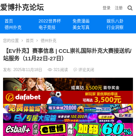
爱博扑克论坛
登录
注册
首页
2022世界杯
免费漫画
娱乐八卦
德州扑克
电子竞技
美女写真
行业洞察
您的位置
首页
德州扑克
【EV扑克】赛事信息 | CCL崇礼国际扑克大赛接送机/
站服务（11月22日-27日）
发布: 2025年11月18日
321
阅读
评论关闭