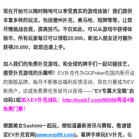
现在开始可以随时随地可以享受真实的游戏体验！我们提供
丰富多样的玩法，包括德州扑克、奥马哈、短牌等等，让您
尽情挑战自我，提高技巧。不仅如此，
可以从游戏中获得体
验币，所有玩家每日可以领取20,000，新加入朋友还可额外
获得20,000，助您迅速上手。
加入我们的免费扑克游戏，和全球的牌手们一起切磋技艺，
感受扑克游戏的乐趣吧！
EV扑克作为GGPoker在国内新开设
的旗舰品牌，每月不断推出福利反馈活动，现在只要成为EV
新用户，达成免费赛任务就可以获得——
“EV专属大宝箱”启
动码1组
加入EV扑克战队：
http://evpk7.com/96088
再送4张
免费门票！
想跟美女Sashimi一起玩，
想知道最新资讯与赛程，
敬请锁
定EV扑克官网(
www.evp99.com
)。
看牌手痒玩EV扑克，
每