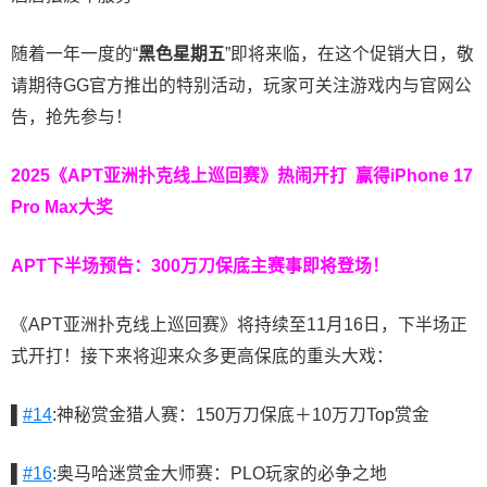
随着一年一度的“
黑色星期五
”即将来临，在这个促销大日，敬
请期待GG官方推出的特别活动，玩家可关注游戏内与官网公
告，抢先参与！
2025《APT亚洲扑克线上巡回赛》热闹开打 赢得iPhone 17
Pro Max大奖
APT下半场预告：
300万刀保底主赛事即将登场！
《APT亚洲扑克线上巡回赛》将持续至11月16日，下半场正
式开打！接下来将迎来众多更高保底的重头大戏：
▌
#14
:神秘赏金猎人赛：150万刀保底＋10万刀Top赏金
▌
#16
:奥马哈迷赏金大师赛：PLO玩家的必争之地