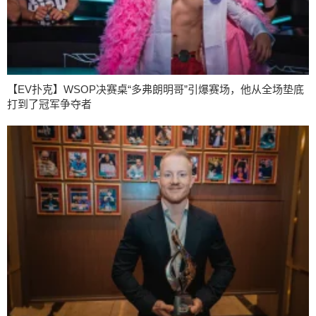
【EV扑克】WSOP决赛桌“多弗朗明哥”引爆赛场，他从全场垫底
打到了冠军争夺者