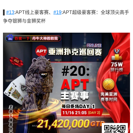
▌
#13
:APT线上豪客赛、
#19
:APT超级豪客赛：全球顶尖高手
争夺银狮与金狮奖杯