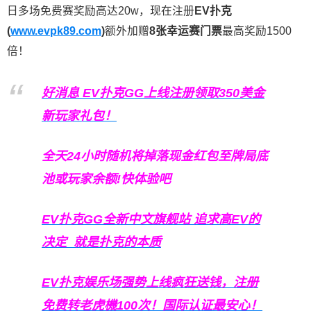
日多场免费赛奖励高达20w，现在注册
EV扑克
(
www.evpk89.com
)
额外加赠
8张幸运赛门票
最高奖励1500
倍！
好消息 EV扑克GG上线注册领取350美金
新玩家礼包！
全天24小时随机将掉落现金红包至牌局底
池或玩家余额!快体验吧
EV扑克GG
全新中文旗舰站
追求高EV
的
决定
就是扑克的本质
EV扑克娱乐场强势上线疯狂送钱，注册
免费转老虎機100次！国际认证最安心！