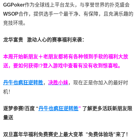
GGPoker
作为全球线上平台龙头，与享誉世界的扑克盛会
WSOP
合作，提供选手一个最干净、有保障，且充满乐趣的
竞技环境。
龙华富贵 激动人心的赛事福利来袭：
本周开始新朋友＋老朋友都将有各种领到手软的福利大放
送，要如何获得!?登入游戏中查看有没有收到惊喜啦。
丹牛也疯狂逆转胜
，
决胜小妹
，现在正是你加入的最好时
机！
逐梦参赛!百度 “
丹牛也疯狂逆转胜
”
了解更多
活跃新朋友限
量送
双旦嘉年华福利
免费赛史上最大变革
”免费体验场”来了！