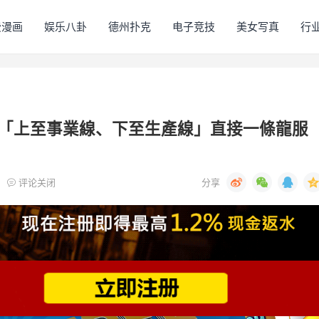
费漫画
娱乐八卦
德州扑克
电子竞技
美女写真
行
「上至事業線、下至生產線」直接一條龍服
评论关闭