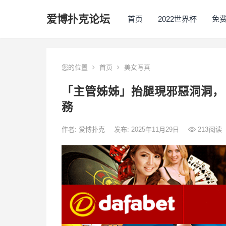
爱博扑克论坛
首页
2022世界杯
免
您的位置
首页
美女写真
「主管姊姊」抬腿現邪惡洞洞，
務
作者:
爱博扑克
发布: 2025年11月29日
213
阅读