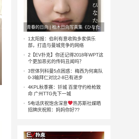
青春的日向 | 柏木日向写真集《ひなた
日和》高清全本
1
太阳报：伯利有意收购多家俱乐
部，打造与曼城竞争的网络
2
【EV扑克】你还记得2018年WPT这
个更加恶劣的传码丑闻吗？
3
世体列科曼5点困惑：梅西为何离队
0-3输拜仁对比2-8已有进步
4
KPL秋季赛：钎城 百里守约枪枪致
命 广州TTG先下一城
5
电话庆祝饱含深意
热苏斯社媒晒
招牌庆祝照：妈妈你好??