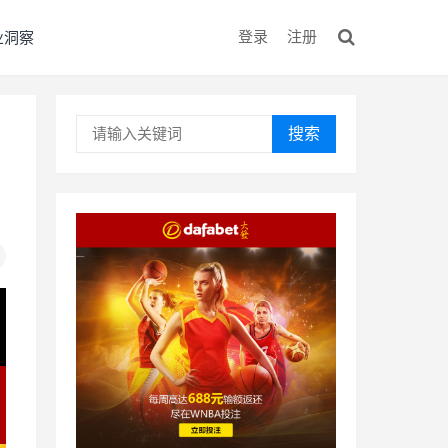
登录
注册
业洞察
搜索