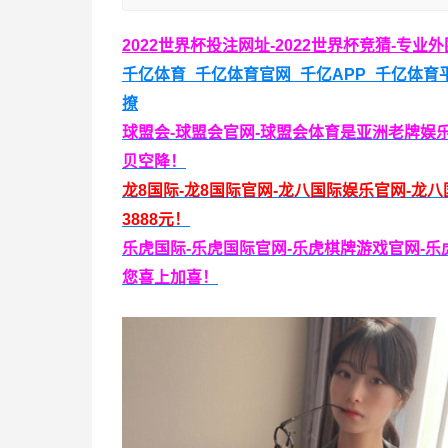
2022世界杯投注网址-2022世界杯竞猜-专业外围
千亿体育_千亿体育官网_千亿APP_千亿体育
撩
球盟会-球盟会官网-球盟会体育是亚洲老牌娱乐平台
贝空降！
龙8国际-龙8国际官网-龙八国际娱乐官网-龙八国际
3888元！
乐虎国际-乐虎国际官网-乐虎棋牌游戏官网-乐虎体育a
您喜上加喜！