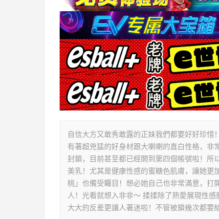
自信大方又敢秀敢露的正妹我們都要好好珍惜！
有著超兇猛的好身材跟大喇喇的直白性格，非常敢
封鎖，目前甚至都已經開到第四個帳號啦！所以
美乳！尤其是健康性感的蜜糖色肌膚，讓她更
桃」也備受矚目！想必她自己也非常滿意，打
人！光看就想入非非～ 揉揉除了熱愛展現性
大大的反差更讓人著迷啦！不管被鎖幾次都要給她追蹤