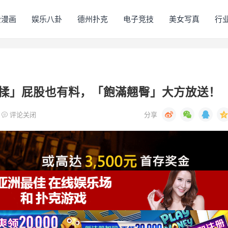
费漫画
娱乐八卦
德州扑克
电子竞技
美女写真
行
揉」屁股也有料，「飽滿翹臀」大方放送！
评论关闭