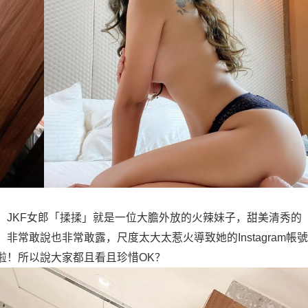
！JKF女郎「揉揉」就是一位大膽外放的火辣妹子，甜美清秀的
常敢說也非常敢露，尺度太大太惹火導致她的Instagram帳號
啦！所以說大家都且看且珍惜OK？