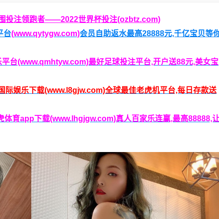
投注领跑者——2022世界杯投注(ozbtz.com)
平台
(www.qytygw.com)
会员自助返水最高28888元,千亿宝贝等
(www.qmhtyw.com)最好足球投注平台,开户送88元,美女宝
娱乐下载(www.l8gjw.com)全球最佳老虎机平台,每日存款送
pp下载(www.lhgjgw.com)真人百家乐连赢,最高88888,