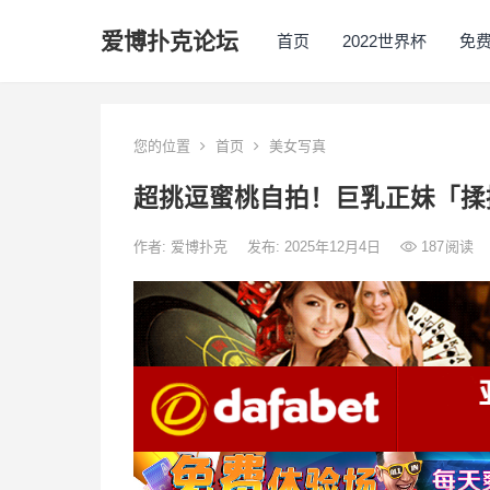
爱博扑克论坛
首页
2022世界杯
免
您的位置
首页
美女写真
超挑逗蜜桃自拍！巨乳正妹「揉
作者:
爱博扑克
发布: 2025年12月4日
187
阅读