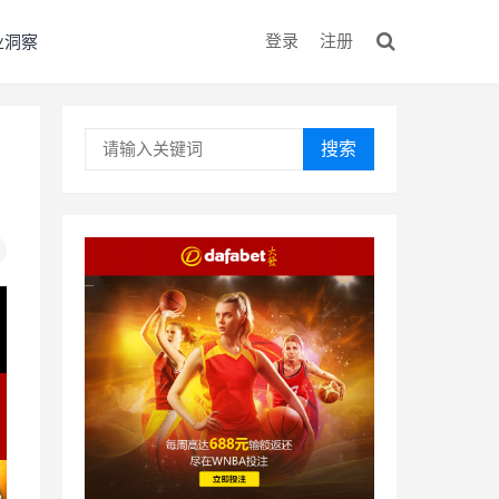
登录
注册
业洞察
搜索