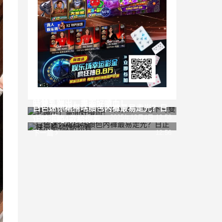
日本91H「乳搖女神」高橋凜，「躺下
時雙乳蹦出」畫面好噴血！
白色迷你裙搭啥顏色內褲最易走光？日
上一篇
2025年12月4日 12:58
正妹示範4款給你看
下一篇
12:56