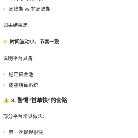
高峰期 vs 非高峰期
如果结果是：
时间波动小、节奏一致
说明平台具备：
稳定资金池
成熟结算系统
3. 警惕“首单快”的套路
部分平台常见做法：
第一次提现很快