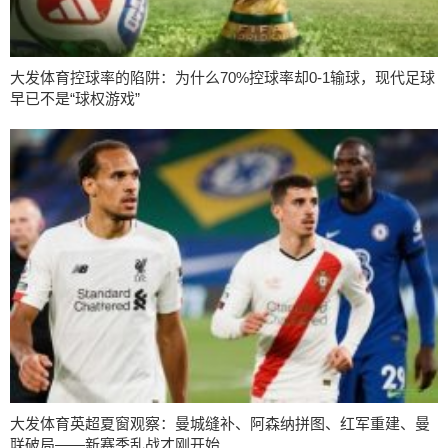
大发体育控球率的陷阱：为什么70%控球率却0-1输球，现代足球
早已不是“球权游戏”
大发体育英超夏窗观察：曼城缝补、阿森纳拼图、红军重建、曼
联破局——新赛季乱战才刚开始