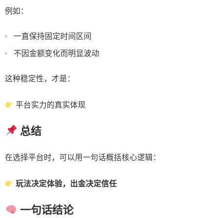
例如：
一直保持固定时间区间
不因金额变化而明显波动
这种稳定性，才是：
平台实力的真实体现
总结
在选择平台时，可以用一句话概括核心逻辑：
玩法决定体验，出金决定信任
一句话结论