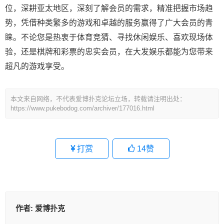
位，深耕亚太地区，深刻了解会员的需求，精准把握市场趋
势，凭借种类繁多的游戏和卓越的服务赢得了广大会员的青
睐。不论您是热衷于体育竞猜、寻找休闲娱乐、喜欢现场体
验，还是棋牌和彩票的忠实会员，在大发娱乐都能为您带来
超凡的游戏享受。
本文来自网络，不代表爱博扑克论坛立场，转载请注明出处：
https://www.pukebodog.com/archiver/177016.html
打赏
14
赞
作者:
爱博扑克