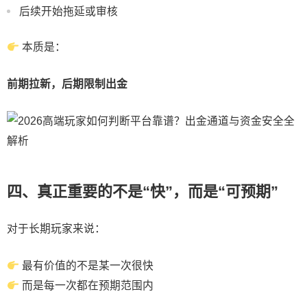
后续开始拖延或审核
本质是：
前期拉新，后期限制出金
四、真正重要的不是“快”，而是“可预期”
对于长期玩家来说：
最有价值的不是某一次很快
而是每一次都在预期范围内