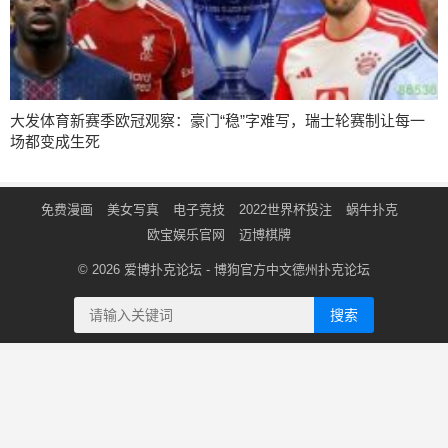
大发体育新赛季欧冠观察：豪门“稳”字难写，瑞士轮赛制让每一
场都变成生死
免费漫画
美女写真
电子竞技
2022世界杯投注
蜗牛扑克
欧宝娱乐官网
迈博棋牌
© 2026
爱博扑克论坛
- 博狗官方中文德州扑克论坛
搜索