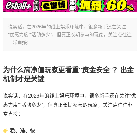
说实话，在2026年的线上娱乐环境中，很多新手还在关注
“优惠力度”“活动多少”，但真正长期参与的玩家，关注点往往
非常直接：
为什么高净值玩家更看重“资金安全”？出金
机制才是关键
说实话，在2026年的线上娱乐环境中，很多新手还在关注“优
惠力度”“活动多少”，但真正长期参与的玩家，关注点往往非
常直接：
稳、准、快