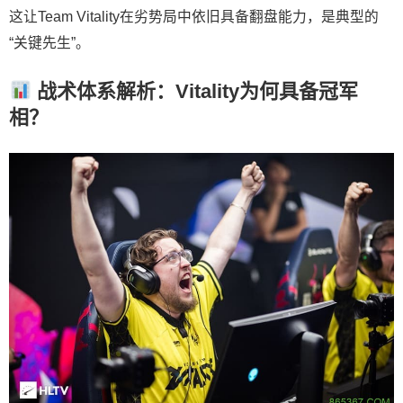
这让Team Vitality在劣势局中依旧具备翻盘能力，是典型的
“关键先生”。
战术体系解析：Vitality为何具备冠军
相？