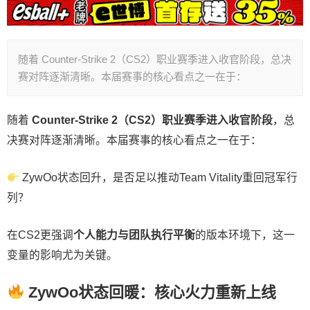
随着 Counter-Strike 2（CS2）职业赛季进入收官阶段，总决
赛对阵逐渐清晰。本届赛事的核心看点之一在于：
随着
Counter-Strike 2（CS2）职业赛季进入收官阶段
，总
决赛对阵逐渐清晰。本届赛事的核心看点之一在于：
ZywOo状态回升，是否足以推动Team Vitality重回冠军行
列？
在CS2更强调
个人能力与团队执行平衡
的版本环境下，这一
变量的影响尤为关键。
ZywOo状态回暖：核心火力重新上线