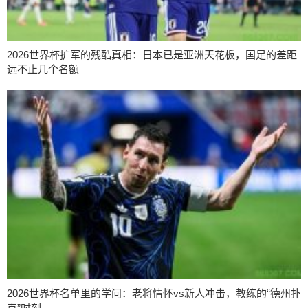
2026世界杯扩军的残酷真相：日本已是亚洲天花板，国足的差距
远不止几个名额
2026世界杯名单里的学问：老将情怀vs新人冲击，教练的“德州扑
克”时刻