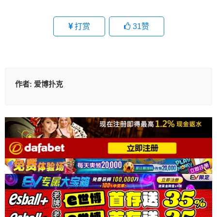
打赏
31
赞
作者:
爱博扑克