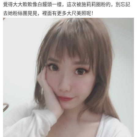
覺得大大軟軟像白饅頭一樣，這次被施莉莉圈粉的，別忘記
去她粉絲團晃晃，裡面有更多大尺美照呢！