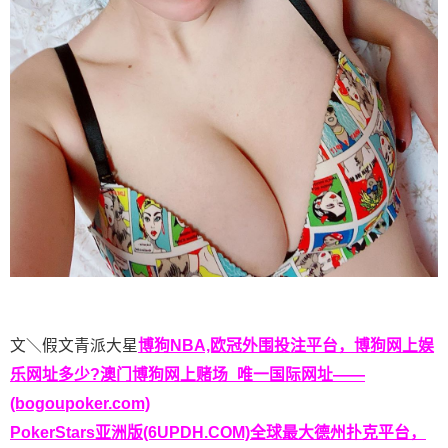
文＼假文青派大星
博狗NBA,欧冠外围投注平台，博狗网上娱
乐网址多少?澳门博狗网上赌场_唯一国际网址——
(bogoupoker.com)
PokerStars亚洲版(6UPDH.COM)全球最大德州扑克平台，