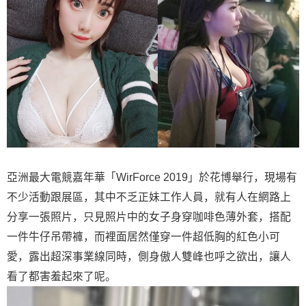
亞洲最大電競嘉年華「WirForce 2019」於花博舉行，現場有
不少活動跟展區，其中不乏正妹工作人員，就有人在網路上
分享一張照片，只見照片中的女子身穿咖啡色薄外套，搭配
一件牛仔吊帶褲，而裡面居然僅穿一件超低胸的紅色小可
愛，露出超深事業線同時，側身傲人雙峰也呼之欲出，讓人
看了都害羞起來了呢。