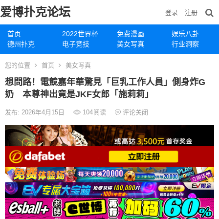
爱博扑克论坛
登录
注册
首页
2022世界杯
免费漫画
娱乐八卦
德州扑克
电子竞技
美女写真
行业洞察
您的位置
首页
美女写真
想問路！電競嘉年華驚見「巨乳工作人員」側身炸G
奶 本尊神出竟是JKF女郎「施莉莉」
发布: 2026年4月15日
104
阅读
评论关闭