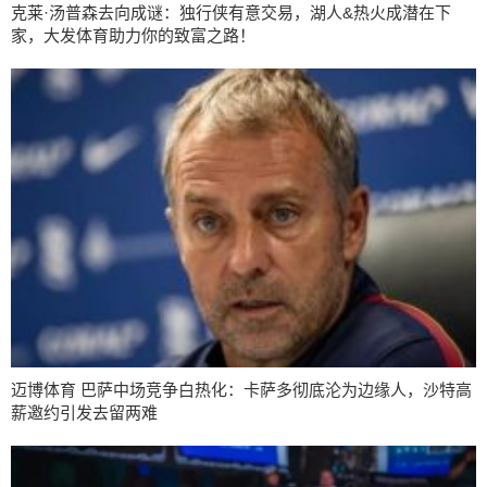
克莱·汤普森去向成谜：独行侠有意交易，湖人&热火成潜在下
家，大发体育助力你的致富之路！
迈博体育 巴萨中场竞争白热化：卡萨多彻底沦为边缘人，沙特高
薪邀约引发去留两难