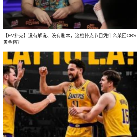
【EV扑克】没有解说、没有剧本，这档扑克节目凭什么杀回CBS
黄金档？