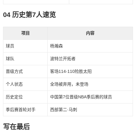
04 历史第7人速览
项目
内容
球员
杨瀚森
球队
波特兰开拓者
晋级方式
客场114-110险胜太阳
个人状态
全场被弃用，未登场
历史定位
中国第7位晋级NBA季后赛的球员
季后赛首轮对手
西部第二·马刺
写在最后