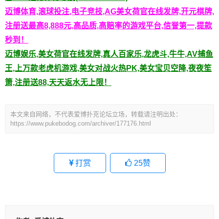
迈博体育,滚球投注,电子竞技,AG美女荷官在线发牌,开元棋牌,
注册送最高8,888元,高品质,高赔率的游戏平台,信誉第一,提款
秒到！
迈博娱乐,美女荷官在线发牌,真人百家乐,龙虎斗,牛牛,AV捕鱼
王,上万款老虎机游戏,美女对战火热PK,美女宝贝空降,夜夜笙
箫,注册送88,天天返水无上限！
本文来自网络，不代表爱博扑克论坛立场，转载请注明出处：
https://www.pukebodog.com/archiver/177176.html
打赏
25
赞