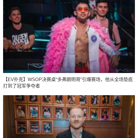
【EV扑克】WSOP决赛桌“多弗朗明哥”引爆赛场，他从全场垫底
打到了冠军争夺者