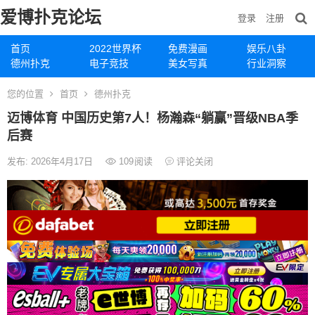
爱博扑克论坛
登录
注册
首页
2022世界杯
免费漫画
娱乐八卦
德州扑克
电子竞技
美女写真
行业洞察
您的位置
首页
德州扑克
迈博体育 中国历史第7人！杨瀚森“躺赢”晋级NBA季
后赛
发布: 2026年4月17日
109
阅读
评论关闭