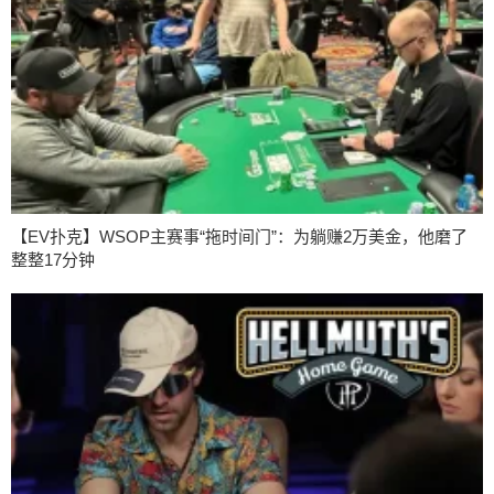
【EV扑克】WSOP主赛事“拖时间门”：为躺赚2万美金，他磨了
整整17分钟