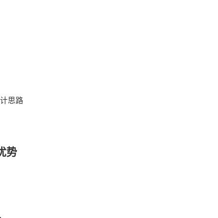
设计思路
优势