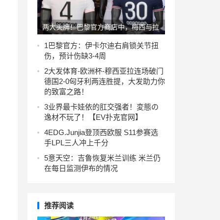
两大头牌！巴黎官方商店中，梅西与拉
莫斯的球衣同框摆放
1
巴黎官方：伊卡尔迪右肩锁关节扭
伤，预计伤缺3-4周
2
大发体育-欧洲杯-穆西亚拉连场破门
德国2-0匈牙利两连胜提，大发助力你
的致富之路！
3
业界最卡娃依的肛交强者！変態の
逸材不玩了！【EV扑克官网】
4
EDG.Junjia登顶西欧服 S11参赛选
手LPL三人冲上千分
5
意天空：吉鲁恢复米兰训练 米兰仍
在每日监测伊布的情况
推荐阅读