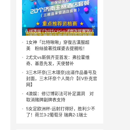
在线选拔 | 2021CPG®济南选拔赛酒店
套餐资格赛本周末开启共保证奖励20
1
女神「比特啾啾」穿復古漢服超
美 粉絲搶著找媒婆去提親啦！
个！
2
尤文vs斯佩齐亚首发：弗拉霍维
奇、基恩先发，天使替补
3
三木环奈(三木環奈)出道作品番号及
封面，三木环奈个人简介【EV扑克官
网】
4
澳娱：修订博彩法可补足漏洞 对
取消赌牌副牌表支持
5
女足欧洲杯-远射打得好，胜利少不
了！荷兰3-2葡萄牙 瑞典2-1瑞士