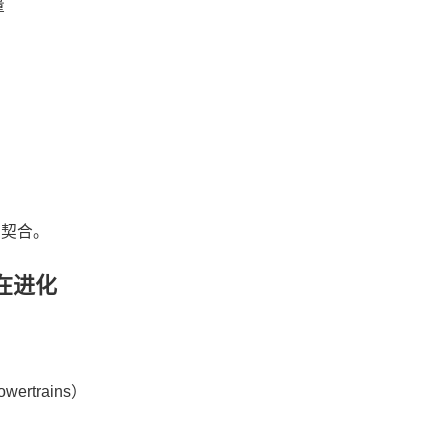
量
度契合。
在进化
rtrains）