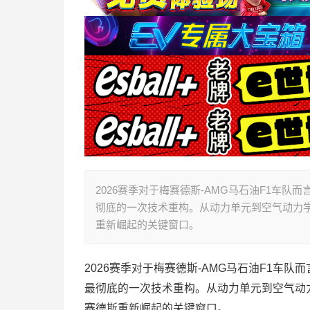
2026赛季对于梅赛德斯-AMG马石油F1车队
彻底的一次技术重构。从动力单元到空气动力学
重新崛起的关键窗口。
2026赛季对于梅赛德斯-AMG马石油F1车
最彻底的一次技术重构。从动力单元到空气动力
赛德斯重新崛起的关键窗口。