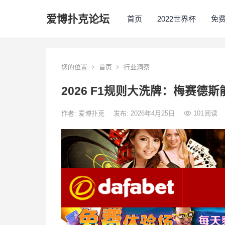
爱博扑克论坛
首页
2022世界杯
免
您的位置
首页
行业洞察
2026 F1规则大洗牌：梅赛德
作者:
爱博扑克
发布: 2026年4月25日
101
阅读