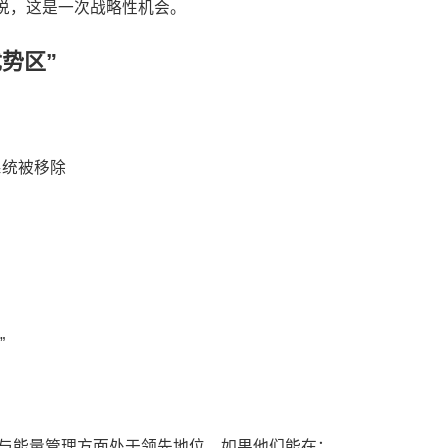
说，这是一次战略性机会。
势区”
系统被移除
”
在电驱与能量管理方面处于领先地位。如果他们能在：