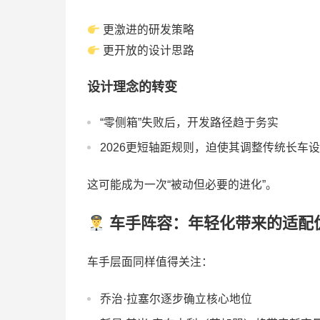
更激进的研发策略
更开放的设计思路
设计理念的转变
“零侧箱”失败后，开发路径趋于务实
2026更短轴距规则，迫使其调整传统长车
这可能成为一次“被动但必要的进化”。
车手阵容：年轻化带来的适配
车手层面同样值得关注：
乔治·拉塞尔逐步确立核心地位