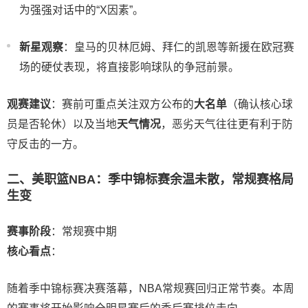
为强强对话中的“X因素”。
新星观察
：皇马的贝林厄姆、拜仁的凯恩等新援在欧冠赛
场的硬仗表现，将直接影响球队的争冠前景。
观赛建议
：赛前可重点关注双方公布的
大名单
（确认核心球
员是否轮休）以及当地
天气情况
，恶劣天气往往更有利于防
守反击的一方。
二、美职篮NBA：季中锦标赛余温未散，常规赛格局
生变
赛事阶段
：常规赛中期
核心看点
：
随着季中锦标赛决赛落幕，NBA常规赛回归正常节奏。本周