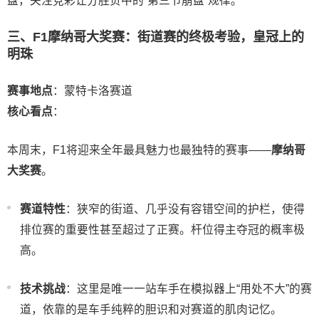
盘，关注竞彩让分胜负中的“第三节崩盘”规律。
三、F1摩纳哥大奖赛：街道赛的终极考验，皇冠上的
明珠
赛事地点
：蒙特卡洛赛道
核心看点
：
本周末，F1将迎来全年最具魅力也最独特的赛事——
摩纳哥
大奖赛
。
赛道特性
：狭窄的街道、几乎没有容错空间的护栏，使得
排位赛的重要性甚至超过了正赛。杆位得主夺冠的概率极
高。
技术挑战
：这里是唯一一站车手在模拟器上“用处不大”的赛
道，依靠的是车手纯粹的胆识和对赛道的肌肉记忆。