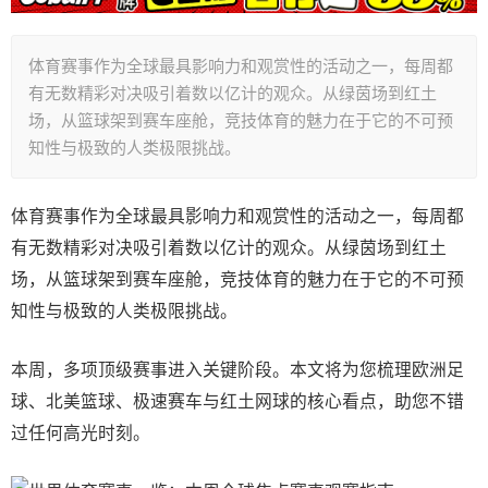
体育赛事作为全球最具影响力和观赏性的活动之一，每周都
有无数精彩对决吸引着数以亿计的观众。从绿茵场到红土
场，从篮球架到赛车座舱，竞技体育的魅力在于它的不可预
知性与极致的人类极限挑战。
体育赛事作为全球最具影响力和观赏性的活动之一，每周都
有无数精彩对决吸引着数以亿计的观众。从绿茵场到红土
场，从篮球架到赛车座舱，竞技体育的魅力在于它的不可预
知性与极致的人类极限挑战。
本周，多项顶级赛事进入关键阶段。本文将为您梳理欧洲足
球、北美篮球、极速赛车与红土网球的核心看点，助您不错
过任何高光时刻。