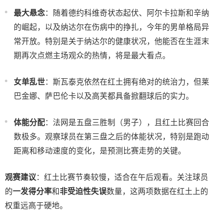
最大悬念
：随着德约科维奇状态起伏、阿尔卡拉斯和辛纳
的崛起，以及纳达尔在伤病中的挣扎，今年的男单格局异
常开放。特别是关于纳达尔的健康状况，他能否在生涯末
期再次点燃主场观众的热情，将是最大看点。
女单乱世
：斯瓦泰克依然在红土拥有绝对的统治力，但莱
巴金娜、萨巴伦卡以及高芙都具备掀翻球后的实力。
体能分配
：法网是五盘三胜制（男子），且红土比赛回合
数极多。观察球员在第三盘之后的体能状况，特别是跑动
距离和移动速度的变化，是预测比赛走势的关键。
观赛建议
：红土比赛节奏较慢，适合在午后观看。关注球员
的
一发得分率
和
非受迫性失误
数量，这两项数据在红土上的
权重远高于硬地。