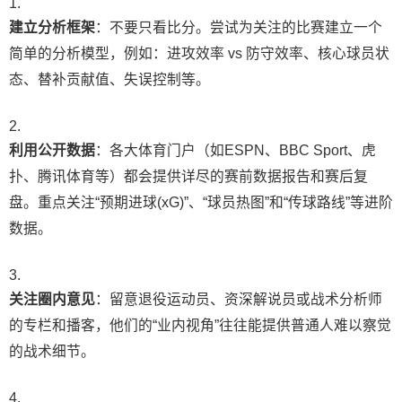
建立分析框架
：不要只看比分。尝试为关注的比赛建立一个
简单的分析模型，例如：进攻效率 vs 防守效率、核心球员状
态、替补贡献值、失误控制等。
利用公开数据
：各大体育门户（如ESPN、BBC Sport、虎
扑、腾讯体育等）都会提供详尽的赛前数据报告和赛后复
盘。重点关注“预期进球(xG)”、“球员热图”和“传球路线”等进阶
数据。
关注圈内意见
：留意退役运动员、资深解说员或战术分析师
的专栏和播客，他们的“业内视角”往往能提供普通人难以察觉
的战术细节。