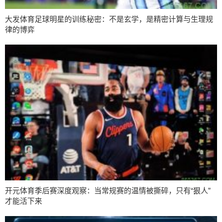
大发体育足球明星的训练秘密：不是玄学，是精密计算与生理规
律的博弈
开元体育季后赛深度观察：当常规赛的温情被撕碎，只有“狠人”
才能活下来