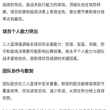
成绩的背后，是战术执行能力的体现。顶级队伍在攻防转
换、球员轮换和临场决策上表现出色，使比赛节奏和得分效
率达到最优。
球员个人能力突出
三人篮球强调每名球员的全面能力：控球、投篮、突破、防
守和临场决策都可能影响比赛结果。高水平个人能力与团队
战术紧密结合，是取得优异成绩的关键因素。
团队协作与默契
团队配合在三人篮球中至关重要。默契的配合能够提高防守
覆盖效率、优化进攻空间、减少失误，从而在积分榜上获得
优势。