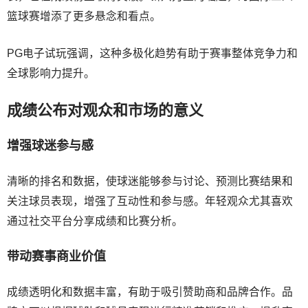
篮球赛增添了更多悬念和看点。
PG电子试玩强调，这种多极化趋势有助于赛事整体竞争力和
全球影响力提升。
成绩公布对观众和市场的意义
增强球迷参与感
清晰的排名和数据，使球迷能够参与讨论、预测比赛结果和
关注球员表现，增强了互动性和参与感。年轻观众尤其喜欢
通过社交平台分享成绩和比赛分析。
带动赛事商业价值
成绩透明化和数据丰富，有助于吸引赞助商和品牌合作。品