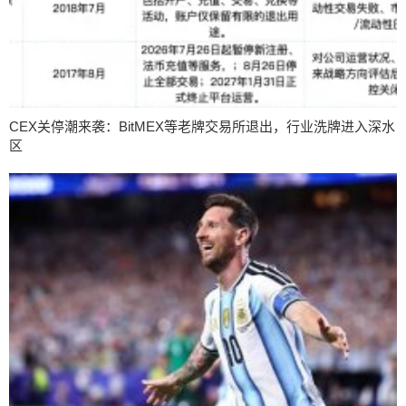
CEX关停潮来袭：BitMEX等老牌交易所退出，行业洗牌进入深水
区