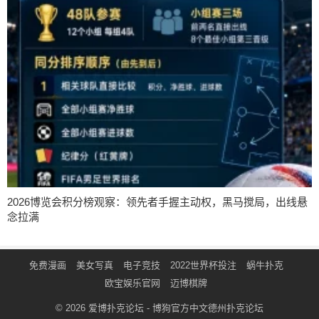
2026博览会积分榜观察：领先者手握主动权，黑马搅局，出线悬
念拉满
免费漫画
美女写真
电子竞技
2022世界杯投注
蜗牛扑克
欧宝娱乐官网
迈博棋牌
© 2026
爱博扑克论坛
- 博狗官方中文德州扑克论坛