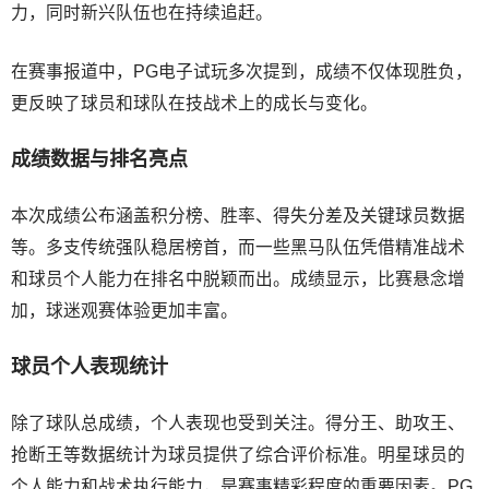
力，同时新兴队伍也在持续追赶。
在赛事报道中，PG电子试玩多次提到，成绩不仅体现胜负，
更反映了球员和球队在技战术上的成长与变化。
成绩数据与排名亮点
本次成绩公布涵盖积分榜、胜率、得失分差及关键球员数据
等。多支传统强队稳居榜首，而一些黑马队伍凭借精准战术
和球员个人能力在排名中脱颖而出。成绩显示，比赛悬念增
加，球迷观赛体验更加丰富。
球员个人表现统计
除了球队总成绩，个人表现也受到关注。得分王、助攻王、
抢断王等数据统计为球员提供了综合评价标准。明星球员的
个人能力和战术执行能力，是赛事精彩程度的重要因素。PG