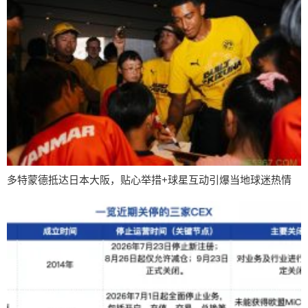
多特蒙德抵达日本大阪，贴心举措+球星互动引爆当地球迷热情