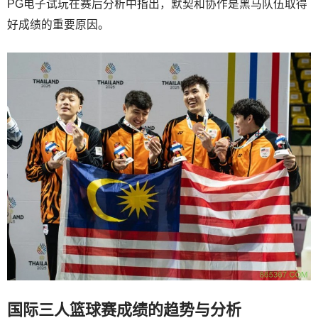
PG电子试玩在赛后分析中指出，默契和协作是黑马队伍取得
好成绩的重要原因。
国际三人篮球赛成绩的趋势与分析