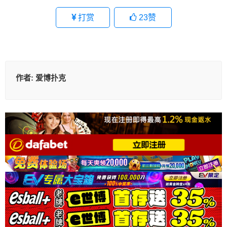
打赏
23
赞
作者:
爱博扑克