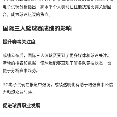
电子试玩分析指出，高水平个人表现往往能决定比赛关键回
合，成为球迷热议的焦点。
国际三人篮球赛成绩的影响
提升赛事关注度
成绩公布后，国际三人篮球赛受到了更多媒体和球迷关注。
清晰的排名和数据，使球迷能够直观了解各队竞技状态，也
便于分析赛事趋势。
PG电子试玩在报道中强调，成绩透明化有助于增强赛事公信
力和观众参与感。
促进球员职业发展