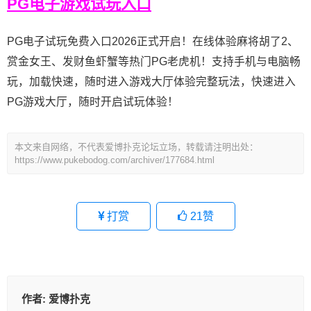
PG电子游戏试玩入口
PG电子试玩免费入口2026正式开启！在线体验麻将胡了2、
赏金女王、发财鱼虾蟹等热门PG老虎机！支持手机与电脑畅
玩，加载快速，随时进入游戏大厅体验完整玩法，快速进入
PG游戏大厅，随时开启试玩体验！
本文来自网络，不代表爱博扑克论坛立场，转载请注明出处：
https://www.pukebodog.com/archiver/177684.html
打赏
21
赞
作者:
爱博扑克