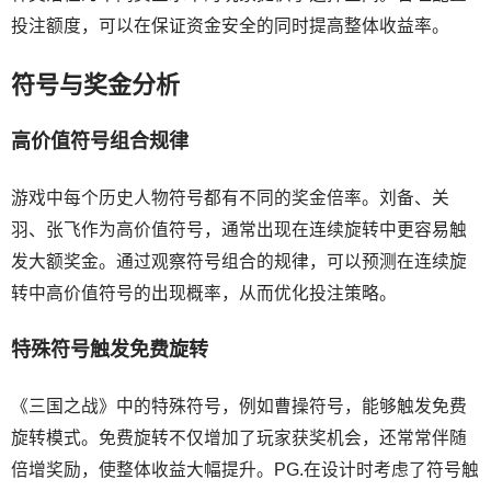
投注额度，可以在保证资金安全的同时提高整体收益率。
符号与奖金分析
高价值符号组合规律
游戏中每个历史人物符号都有不同的奖金倍率。刘备、关
羽、张飞作为高价值符号，通常出现在连续旋转中更容易触
发大额奖金。通过观察符号组合的规律，可以预测在连续旋
转中高价值符号的出现概率，从而优化投注策略。
特殊符号触发免费旋转
《三国之战》中的特殊符号，例如曹操符号，能够触发免费
旋转模式。免费旋转不仅增加了玩家获奖机会，还常常伴随
倍增奖励，使整体收益大幅提升。PG.在设计时考虑了符号触