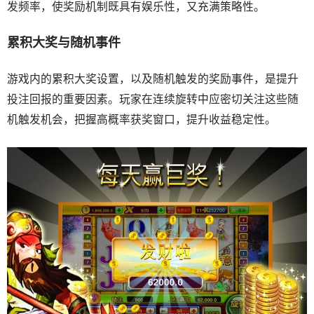
发频率，使奖励机制既具有娱乐性，又充满策略性。
累积大奖与随机事件
游戏内的累积大奖设置，以及随机触发的奖励事件，是提升
投注回报的重要因素。玩家在连续旋转中应密切关注这些随
机触发机会，把握高概率获奖窗口，提升收益稳定性。