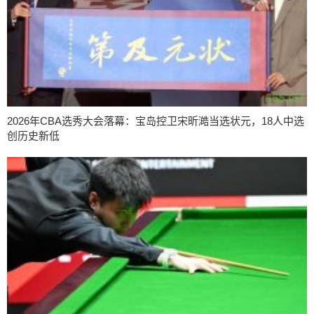
2026年CBA选秀大会落幕：宝岛控卫宋昕澔当选状元，18人中选
创历史新低