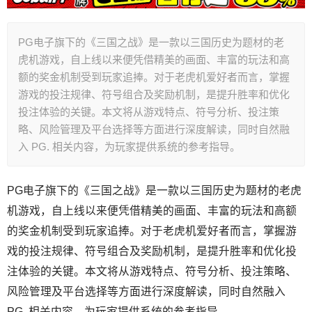
PG电子旗下的《三国之战》是一款以三国历史为题材的老
虎机游戏，自上线以来便凭借精美的画面、丰富的玩法和高
额的奖金机制受到玩家追捧。对于老虎机爱好者而言，掌握
游戏的投注规律、符号组合及奖励机制，是提升胜率和优化
投注体验的关键。本文将从游戏特点、符号分析、投注策
略、风险管理及平台选择等方面进行深度解读，同时自然融
入 PG. 相关内容，为玩家提供系统的参考指导。
PG电子旗下的《三国之战》是一款以三国历史为题材的老虎
机游戏，自上线以来便凭借精美的画面、丰富的玩法和高额
的奖金机制受到玩家追捧。对于老虎机爱好者而言，掌握游
戏的投注规律、符号组合及奖励机制，是提升胜率和优化投
注体验的关键。本文将从游戏特点、符号分析、投注策略、
风险管理及平台选择等方面进行深度解读，同时自然融入
PG. 相关内容，为玩家提供系统的参考指导。