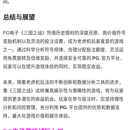
间。
总结与展望
PG电子《三国之战》凭借历史题材的深度还原、高价值符号
奖励机制以及灵活的投注设置，成为老虎机玩家喜爱的游戏
之一。通过科学分析符号规律、合理分配投注额度、灵活运
用免费旋转及倍增奖励，并选择安全可靠的
PG.
官方平台，
玩家可以在提升游戏体验的同时，实现稳定收益。
未来，随着老虎机玩法的不断创新和数据分析工具的进步，
像《三国之战》这样兼具娱乐性与策略性的游戏，将为玩家
提供更多潜在的收益机会。玩家在参与投注时，应坚持理性
分析和风险管理，充分利用
PG.
平台提供的优势和数据支
持，最大化游戏价值和娱乐体验。