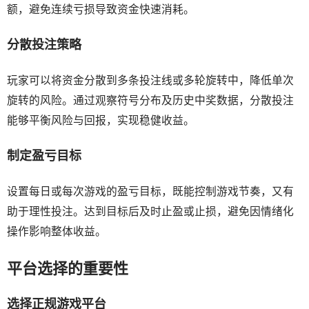
额，避免连续亏损导致资金快速消耗。
分散投注策略
玩家可以将资金分散到多条投注线或多轮旋转中，降低单次
旋转的风险。通过观察符号分布及历史中奖数据，分散投注
能够平衡风险与回报，实现稳健收益。
制定盈亏目标
设置每日或每次游戏的盈亏目标，既能控制游戏节奏，又有
助于理性投注。达到目标后及时止盈或止损，避免因情绪化
操作影响整体收益。
平台选择的重要性
选择正规游戏平台