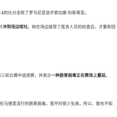
-1
的比分击败了罗马尼亚选手索拉娜·科斯蒂亚。
并
冲到场边呕吐
。她在场边接受了医务人员的检查后，才重新回
第三轮比赛中途退赛，并表示
一种肠胃病毒正在赛场上蔓延
。
近在马德里流行的肠胃病毒。我平时很少生病，所以，我也不知