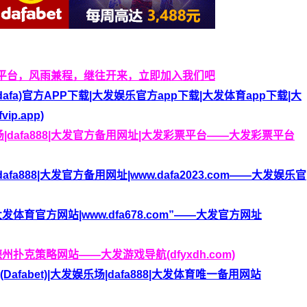
平台，风雨兼程，继往开来，立即加入我们吧
(dafa)官方APP下载|大发娱乐官方app下载|大发体育app下载|大
ip.app)
|dafa888|大发官方备用网址|大发彩票平台——大发彩票平台
a888|大发官方备用网址|www.dafa2023.com——大发娱乐官
大发体育官方网站|www.dfa678.com”——大发官方网址
德州扑克策略网站——大发游戏导航(dfyxdh.com)
afabet)|大发娱乐场|dafa888|大发体育唯一备用网站