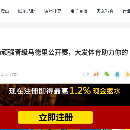
费漫画
娱乐八卦
德州扑克
电子竞技
美女写真
行
仍顽强晋级马德里公开赛，大发体育助力你的
评论关闭