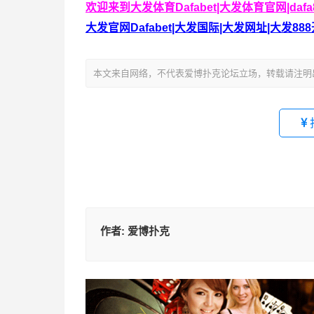
欢迎来到大发体育Dafabet|大发体育官网|dafa8
大发官网Dafabet|大发国际|大发网址|大发888
本文来自网络，不代表爱博扑克论坛立场，转载请注明出处：https://
作者:
爱博扑克