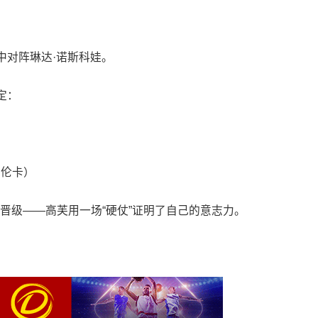
中对阵琳达·诺斯科娃。
定：
巴伦卡）
晋级——高芙用一场“硬仗”证明了自己的意志力。