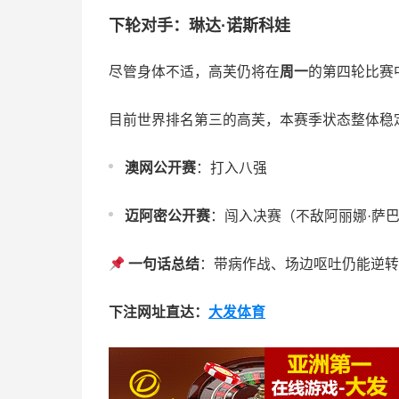
下轮对手：琳达·诺斯科娃
尽管身体不适，高芙仍将在
周一
的第四轮比赛
目前世界排名第三的高芙，本赛季状态整体稳
澳网公开赛
：打入八强
迈阿密公开赛
：闯入决赛（不敌阿丽娜·萨
一句话总结
：带病作战、场边呕吐仍能逆转
下注网址直达：
大发体育