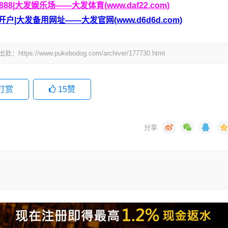
88|大发娱乐场——大发体育(www.daf22.com)
开户|大发备用网址——大发官网(www.d6d6d.com)
www.pukebodog.com/archiver/177730.html
打赏
15
赞