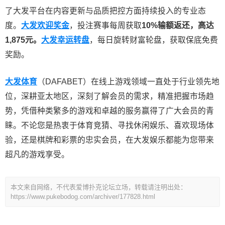
了大发平台在内容更新与品质把控方面持续投入的专业态
度。
大发欢迎奖金
，投注赛事每周获取
10%输额返还，高达
1,875元。
大发幸运转盘
，每日旋转财富轮盘，获取保底免费
奖励。
大发体育
（DAFABET）在线上游戏领域一直处于行业领先地
位，深耕亚太地区，深刻了解会员的需求，精准把握市场趋
势，凭借种类繁多的游戏和卓越的服务赢得了广大会员的青
睐。不论您是热衷于体育竞猜、寻找休闲娱乐、喜欢现场体
验，还是棋牌和彩票的忠实会员，在大发娱乐都能为您带来
超凡的游戏享受。
本文来自网络，不代表爱博扑克论坛立场，转载请注明出处：
https://www.pukebodog.com/archiver/177828.html