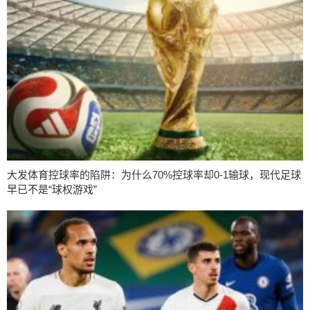
大发体育控球率的陷阱：为什么70%控球率却0-1输球，现代足球
早已不是“球权游戏”