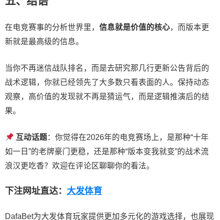
五、结语
在电竞赛事的分析世界里，
信息就是价值的核心
，而版本更
新就是最高级的信息。
当你不再迷信战队排名，而是去研究那几行更新公告背后的
战术逻辑，你就已经领先了大多数只看表面的人。保持动态
观察，高价值的发现就不再是猜运气，而是逻辑推演后的结
果。
互动话题
：你觉得在2026年的电竞赛场上，是那种“十年
如一日”的老牌豪门更稳，还是那种“版本变我就变”的战术流
浪汉更吃香？欢迎在评论区聊聊你的看法。
下注网址直达：
大发体育
DafaBet
为大发体育玩家提供更加多元化的游戏选择，也展现