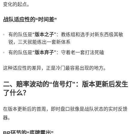
变化的起点。
战队适应性的“时间差”
有的队伍是
“版本之子”
：教练组和选手对新东西极其敏
锐，三天就能练出一套新体系
有的队伍是
“版本弃子”
：守着老一套打法死磕
这种适应性的差异，正是冷门最容易出现的地方。
二、赔率波动的“信号灯”：版本更新后发生
了什么？
在版本更新后的首周，即时盘口就像是战队状态的实时反馈
器。
BP环节的“底牌露出”