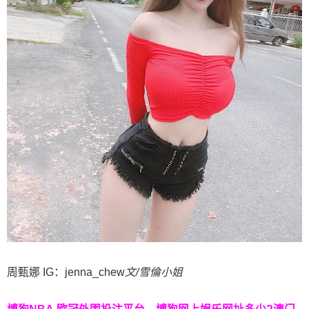
周甄娜 IG：jenna_chew
文/雪倫小姐