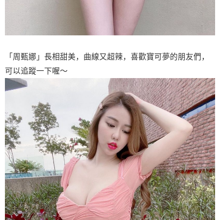
「周甄娜」長相甜美，曲線又超辣，喜歡寶可夢的朋友們，
可以追蹤一下喔～