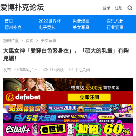
爱博扑克论坛
登录
注册
首页
2022世界杯
免费漫画
娱乐八卦
德州扑克
电子竞技
美女写真
行业洞察
您的位置
首页
美女写真
大馬女神「愛穿白色緊身衣」，「碩大的乳量」有夠
兇爆！
发布: 2026年5月1日
115
阅读
评论关闭