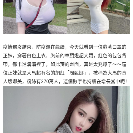
疫情還沒結束，防疫還在繼續，今天就看到一位戴著口罩的
正妹，穿著白色上衣，胸前的車頭燈超大顆，紅色的包包背
帶，都卡進溝溝裡了，如此辣的畫面，真是太兇爆了～～這
位正妹就是大馬超有名的網紅「周甄娜」，被稱為大馬的真
人版娜美，粉絲有270萬人，這個數字也持續在增長當中呢！