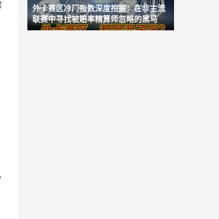
保
外卡赛区冷门指数深度挖掘：在非主流
联赛中寻找被赔率精算师忽略的黑马
”