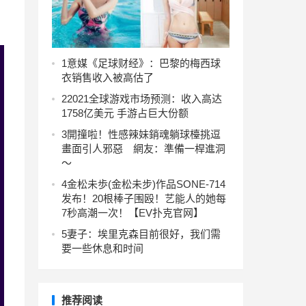
1
意媒《足球财经》：巴黎的梅西球
衣销售收入被高估了
2
2021全球游戏市场预测：收入高达
1758亿美元 手游占巨大份额
3
開撞啦！性感辣妹銷魂躺球檯挑逗
畫面引人邪惡 網友：準備一桿進洞
～
4
金松未歩(金松未步)作品SONE-714
发布！20根棒子围殴！艺能人的她每
7秒高潮一次！【EV扑克官网】
5
妻子：埃里克森目前很好，我们需
要一些休息和时间
推荐阅读