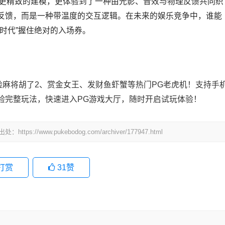
到了更精致的建模，更体验到了一种由光影、音效与物理反馈共同织
反馈，而是一种带温度的交互逻辑。在未来的娱乐竞争中，谁能
时代”握住绝对的入场券。
体验麻将胡了2、赏金女王、发财鱼虾蟹等热门PG老虎机！支持手
验完整玩法，快速进入PG游戏大厅，随时开启试玩体验！
www.pukebodog.com/archiver/177947.html
打赏
31
赞