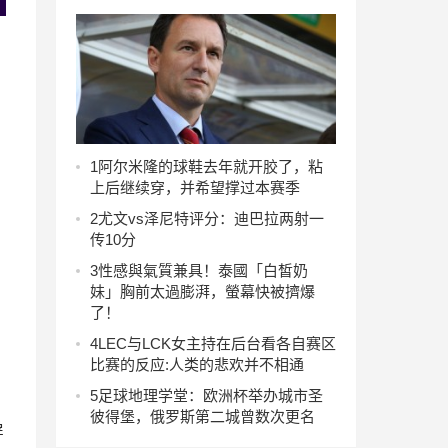
1
阿尔米隆的球鞋去年就开胶了，粘
上后继续穿，并希望撑过本赛季
2
尤文vs泽尼特评分：迪巴拉两射一
传10分
3
性感與氣質兼具！泰國「白皙奶
妹」胸前太過膨湃，螢幕快被擠爆
了！
4
LEC与LCK女主持在后台看各自赛区
比赛的反应:人类的悲欢并不相通
5
足球地理学堂：欧洲杯举办城市圣
彼得堡，俄罗斯第二城曾数次更名
屏