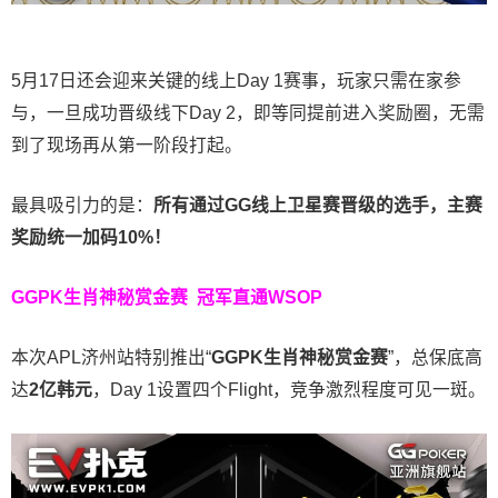
5月17日还会迎来关键的线上Day 1赛事，玩家只需在家参
与，一旦成功晋级线下Day 2，即等同提前进入奖励圈，无需
到了现场再从第一阶段打起。
最具吸引力的是：
所有通过
GG
线上卫星赛晋级的选手，主赛
奖励统一加码
10%
！
GGPK生肖神秘赏金赛
冠军直通WSOP
本次APL济州站特别推出“
GGPK
生肖神秘赏金赛
”，总保底高
达
2
亿韩元
，Day 1设置四个Flight，竞争激烈程度可见一斑。