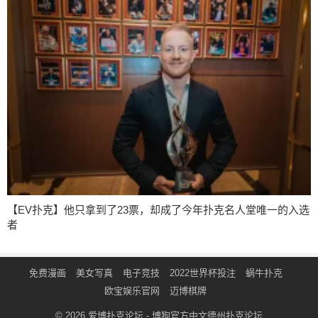
【EV扑克】他只拿到了23票，却成了今年扑克名人堂唯一的入选
者
免费漫画
美女写真
电子竞技
2022世界杯投注
蜗牛扑克
欧宝娱乐官网
迈博棋牌
© 2026
爱博扑克论坛
- 博狗官方中文德州扑克论坛