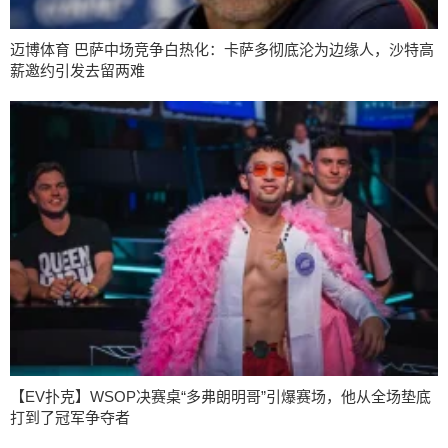
迈博体育 巴萨中场竞争白热化：卡萨多彻底沦为边缘人，沙特高
薪邀约引发去留两难
【EV扑克】WSOP决赛桌“多弗朗明哥”引爆赛场，他从全场垫底
打到了冠军争夺者