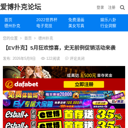
爱博扑克论坛
登录
注册
首页
2022世界杯
免费漫画
娱乐八卦
德州扑克
电子竞技
美女写真
行业洞察
您的位置
首页
德州扑克
【EV扑克】5月狂欢惊喜，史无前例促销活动来袭
发布: 2026年5月9日
122
阅读
评论关闭