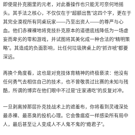
即使是扑克圈里的元老，对此番操作也只能无可奈何地摇
头。其手法之核心，不仅仅在于“超额出售”这四个字，更在于
其完全漠视所有同桌玩家——乃至出资人——的尊严与心
血。他们赤裸裸地将竞技扑克原本的道德底线降低为一场虚
妄而卑劣的零和游戏，并试图将其美化成一种合法的“精明策
略”。其造成的负面影响，比任何垃圾牌桌上的“抓诈唬”都要
深远。
再换个角度看，这也是对竞技体育精神的终极亵渎：他没有
任何勇气去相信自己的技术，也不曾敬畏过比赛的未知与残
酷，所谓的博弈在他们眼中不过是“庄家通吃”的反复对冲。
一旦剥离掉那层扑克技战术上的遮羞布，你将看到灵魂深处
最赤裸、最恶臭的投机心理。它会像瘟疫一样感染所有局中
人，最后甚至让人变成人不人鬼不鬼的“瘾君子”。