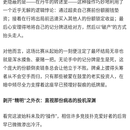
更隐蔽的是——在
丹牛
的转述里——这种操作巧妙地利用了
一个近乎无解的逻辑悖论：通过超卖自己赛前份额圈钱垫
资；接着在行将出局前迅速买入其他人的份额锁定收益；最
后心安理得地将自己的记分牌送给对方，然后以“破产”的方式
抬头走人。
对他而言，这场比赛从起始的一刻便注定了最坏结局无非也
就是浑水摸鱼、豪赌一把。无论手中的记分牌是生是死，这
个庞大的份额倒卖链条总会让他立于不败。牌桌上拔得头筹
者从不会空手而归，只有那些被蒙在鼓里的老实投资人，在
暗中倾尽全力支撑着这座早已预埋好裂痕的纸牌屋。
剥开“精明”之外衣：直视那份病态的投机深渊
看完这波始料未及的“操作”，相信许多竞技扑克爱好者的后背
早已微微渗出冷汗。