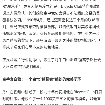
双“魔术手”。更令人倒吸冷气的是，Bicycle Club曾向州政府
调查人员承认，其创始资金中竟包含源自不法组织交易的巨
额非法款项。1990年4月，经过迈阿密长达三个月的联邦审
判，当局正式宣布查封该俱乐部，以清偿政府对其涉嫌团伙
违规资金操作、密谋走私违禁品等相关指控。在行业内一片
风声鹤唳的背景下，那些游离于规则之外的微妙“擦边球”，几
乎成了玩家们心照不宣的灰色地带。
正是从这片行业泥潭中，滋生了丹牛口中那道“游离于反社会
人格边缘”的“精明”圈套。
空手套白狼：一个由“份额超卖”编织的完美闭环
丹牛在视频中讲述了一段九十年代初期他在Bicycle Club打牌
时的往事。他设立了一个1000美元买入的赛事模型，以最直