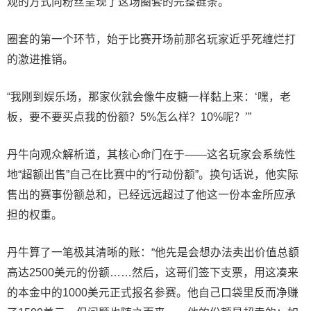
观的方式向粉丝呈现了这场圈套的完整链条。
圈套的第一个环节，始于比赛开场前那名玩家近乎死缠烂打
的激进推销。
“我刚到娱乐场，那家伙就会像牛皮糖一样黏上来：‘嘿，老
板，要不要买点我的份额？5%怎么样？10%呢？’”
丹牛向观众解析道，其核心命门在于——这名玩家会系统性
地“超额出售”自己在比赛中的“行动份额”。换句话说，他实际
售出的赛事份额总和，已经远远超过了他这一份本金所应承
担的权重。
丹牛
算了一笔极其清晰的账：“他先是会想办法卖出价值总额
高达2500美元的份额……然后，这哥们签下支票，用这凑来
的本金中的1000美元正式报名参赛。他自己口袋里反而净赚