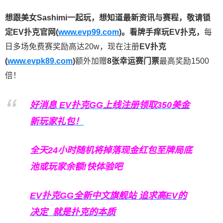
想跟美女Sashimi一起玩，
想知道最新资讯与赛程，
敬请锁
定EV扑克官网(
www.evp99.com
)。
看牌手痒玩EV扑克，
每
日多场免费赛奖励高达20w，现在注册
EV扑克
(
www.evpk89.com
)
额外加赠
8张幸运赛门票
最高奖励1500
倍！
好消息 EV扑克GG上线注册领取350美金
新玩家礼包！
全天24小时随机将掉落现金红包至牌局底
池或玩家余额!快体验吧
EV扑克GG
全新中文旗舰站
追求高EV
的
决定
就是扑克的本质