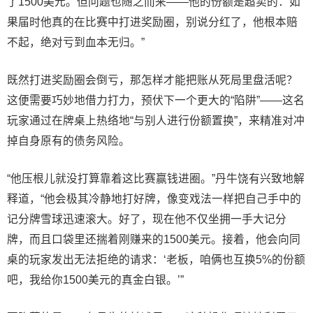
了1500美元。但问题也随之而来——他的份额是超卖的：如
果届时他真的在比赛中打进奖励圈，别说分红了，他根本赔
不起，绝对亏到血本无归。”
既然打进奖励圈会倒亏，那怎样才能把账从死局里盘活呢？
这便需要巧妙地借力打力，预伏下一个更大的“陷阱”——这名
玩家通过在牌桌上热络地“与别人进行份额置换”，来精准对冲
掉自身原有的债务风险。
“他压根儿就没打算靠着这比赛赢钱进圈。”
丹牛
饶有兴致地解
释道，“他会极其冷静地打好牌，像变戏法一样把自己手中的
记分牌雪球迅速滚大。好了，现在他不仅坐拥一手大记分
牌，而且口袋里还揣着刚赚来的1500美元。接着，他会向同
桌的玩家发出无法拒绝的请求：‘老板，咱俩也互换5%的份额
吧，我给你1500美元的真金白银。’”