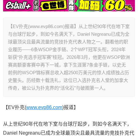
【EV扑克(www.evp86.com)报道】从上世纪90年代在地下室
与台球厅起步，到如今名满天下，Daniel Negreanu已成为全
球最顶尖且最具流量的竞技扑克代表人物之一。翻看他的职
业履历——6条WSOP金手链、2个WPT冠军头衔，2024年
斩获“扑克选手冠军赛”桂冠。2026年3月，他更在WSOP欧洲
赛高额豪客赛中再下一城，拿下生涯第7条金手链，以史无
前例的WSOP锦标赛总收入超2500万美元的惊人成绩独占历
史鳌头。历经数十载洗礼，这位已入选扑克名人堂的加拿大
传奇，被公认为扑克界的“活化石”与破圈第一人。
【EV扑克(
www.evp86.com
)报道】
从上世纪90年代在地下室与台球厅起步，到如今名满天下，
Daniel Negreanu已成为全球最顶尖且最具流量的竞技扑克代