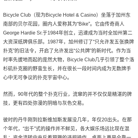
Bicycle Club（现为Bicycle Hotel & Casino）坐落于加州东
南部的贝尔花园，圈内人爱称其为“Bike”。它由传奇商人
George Hardie Sr.于1984年创立，迅速成为当时全加州第二
大资深纸牌俱乐部。1987年，加州修订了“只允许发五张换牌
扑克”的旧法令，开启了允许发出“公共牌”的新时代。作为当
时率先拔地而起的庞然大物，Bicycle Club几乎引领了整个洛
杉矶扑克圈的野蛮生长，并在很长一段时间内成为无数牌手
心中无可争议的扑克宇宙中心。
然而，90年代的整个扑克行业，流窜的并不仅仅是精湛的牌
技，更有四处弥漫的阴暗与灰色交易。
彼时的丹牛刚到拉斯维加斯发展没几年，年仅20出头。在那
个年代，“出千”式的操作并不鲜见，各大娱乐场远比现在混
乱：资金流转中充斥着猖獗的违规操作，桌面上更是全靠一