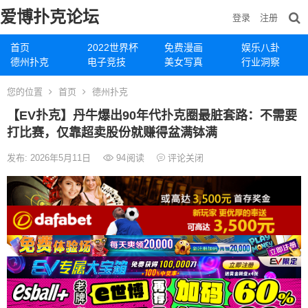
爱博扑克论坛
登录
注册
首页
2022世界杯
免费漫画
娱乐八卦
德州扑克
电子竞技
美女写真
行业洞察
您的位置
首页
德州扑克
【EV扑克】丹牛爆出90年代扑克圈最脏套路：不需要
打比赛，仅靠超卖股份就赚得盆满钵满
发布: 2026年5月11日
94
阅读
评论关闭