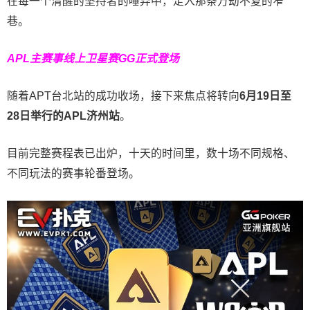
在每一个清醒的坚持者的唾弃中，走入那条万劫不复的窄
巷。
APL主赛事线上卫星赛
GG正式登场
随着APT台北站的成功收场，接下来焦点将转向
6
月
19
日至
28
日举行的
APL
济州站
。
目前完整赛程表已出炉，十天的时间里，数十场不同规格、
不同玩法的赛事轮番登场。