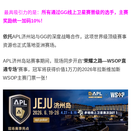
最具吸引力的是：
所有通过
GG
线上卫星赛晋级的选手，主赛
奖励统一加码
10%
！
依托
APL济州站与GG的深度战略合作，这项世界级顶级赛事
资源也正式落地亚洲赛场。
APL济州岛站赛事期间，现场同步开启“
荣耀之路
—WSOP
直
通专场
”赛事，冠军将获得价值1万刀的2026年拉斯维加斯
WSOP主赛门票一张！