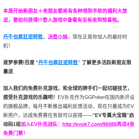
本周开始新朋友＋老朋友都将有各种领到手软的福利大放
送，要如何获得!?登入游戏中查看有没有收到惊喜啦。
丹牛也疯狂逆转胜
，
决胜小妹
，现在正是你加入的最好时
机！
逐梦参赛!百度 “
丹牛也疯狂逆转胜
”
了解更多
活跃新朋友限
量送
加入我们的免费扑克游戏，和全球的牌手们一起切磋技艺，
感受扑克游戏的乐趣吧！
EV扑克作为GGPoker在国内新开设
的旗舰品牌，每月不断推出福利反馈活动，现在只要成为EV
新用户，达成免费赛任务就可以获得——
“EV专属大宝箱”启
动码1组
加入EV扑克战队：
http://evpk7.com/96088
再送4张
免费门票！