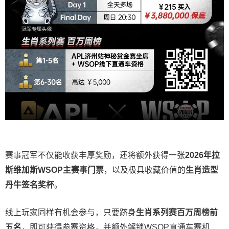
赛事冠军不仅能收获丰厚奖励，还将额外获得一张
2026
年拉
斯维加斯
WSOP
主赛事门票
，以及极具收藏价值的
生肖造型
丹牛签名奖杯
。
线上玩家同样有机会参与，只要跻身
生肖系列赛百万周榜前
五名
，即可获得参赛资格，并额外解锁WSOP直通车赛机