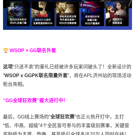
WSOP × GG联名外套
这项
“只送不卖”的豪礼已经被许多玩家问破头了！全新设计的
“
WSOP x GGPK
联名限量外套
”，将在APL济州站的现场活动
柜台亮相。
“GG全球狂欢赛”盛大进行中！
最后，GG线上赛场的“
全球狂欢赛
”也正火热开打中，主打
“低、中高、超级”4个全民皆可参与的丰富级别赛事，关键是
奖励极为丰厚。
昨晚，甚至吸引全球多达70万人同时在线！