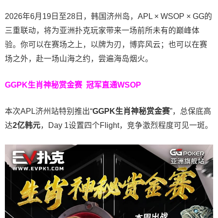
2026年6月19日至28日，韩国济州岛，APL × WSOP × GG的
三重联动，将为亚洲扑克玩家带来一场前所未有的巅峰体
验。
你可以在赛场之上，以牌为刃，博弈风云；也可以在赛
场之外，赴一场山海之约，尝遍海岛烟火。
GGPK生肖神秘赏金赛
冠军直通WSOP
本次APL济州站特别推出“
GGPK
生肖神秘赏金赛
”，总保底高
达
2
亿韩元
，Day 1设置四个Flight，竞争激烈程度可见一斑。