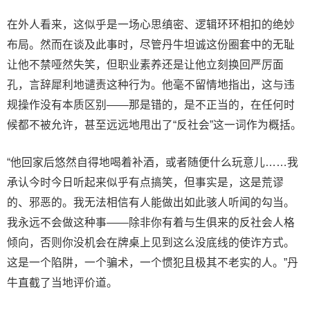
在外人看来，这似乎是一场心思缜密、逻辑环环相扣的绝妙
布局。然而在谈及此事时，尽管
丹牛
坦诚这份圈套中的无耻
让他不禁哑然失笑，但职业素养还是让他立刻换回严厉面
孔，言辞犀利地谴责这种行为。他毫不留情地指出，这与违
规操作没有本质区别——那是错的，是不正当的，在任何时
候都不被允许，甚至远远地甩出了“反社会”这一词作为概括。
“他回家后悠然自得地喝着补酒，或者随便什么玩意儿……我
承认今时今日听起来似乎有点搞笑，但事实是，这是荒谬
的、邪恶的。我无法相信有人能做出如此骇人听闻的勾当。
我永远不会做这种事——除非你有着与生俱来的反社会人格
倾向，否则你没机会在牌桌上见到这么没底线的使诈方式。
这是一个陷阱，一个骗术，一个惯犯且极其不老实的人。”
丹
牛
直截了当地评价道。