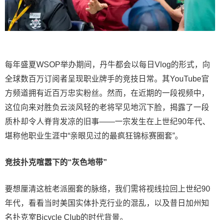
每年盛夏WSOP举办期间，丹牛都会以每日Vlog的形式，向
全球数百万订阅者呈现职业牌手的竞技日常。其YouTube官
方频道拥有近百万忠实粉丝。然而，在近期的一段视频中，
这位向来对胜负云淡风轻的老将罕见地沉下脸，揭露了一段
质朴却令人脊背发凉的旧事——一宗发生在上世纪90年代、
堪称他职业生涯中“亲眼见过的最疯狂锦标赛圈套”。
竞技扑克喧嚣下的“灰色地带”
要想厘清这桩老派圈套的脉络，我们需将视线拉回上世纪90
年代，看看当时美国实体扑克行业的混乱，以及昔日加州知
名扑克室Bicycle Club的时代背景。