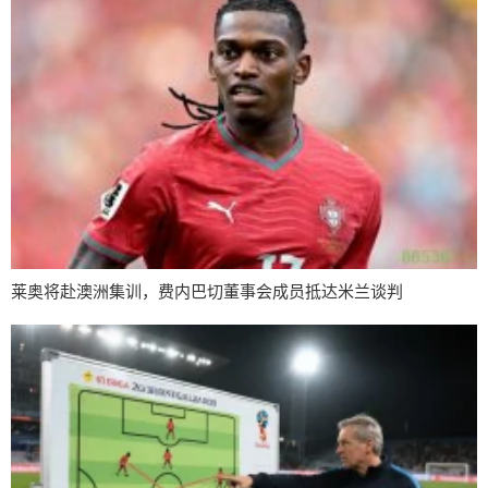
莱奥将赴澳洲集训，费内巴切董事会成员抵达米兰谈判