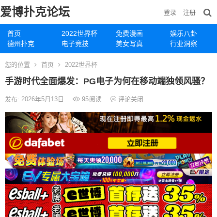
爱博扑克论坛
登录
注册
首页
2022世界杯
免费漫画
娱乐八卦
德州扑克
电子竞技
美女写真
行业洞察
您的位置
首页
2022世界杯
手游时代全面爆发：PG电子为何在移动端独领风骚？
发布: 2026年5月13日
95
阅读
评论关闭