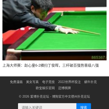
上海大师赛：赵心童6-2横扫丁俊晖，三杆破百强势晋级八强
免费漫画
美女写真
电子竞技
2022世界杯投注
蜗牛扑克
欧宝娱乐官网
迈博棋牌
© 2026
爱博扑克论坛
- 博狗官方中文德州扑克论坛
搜索