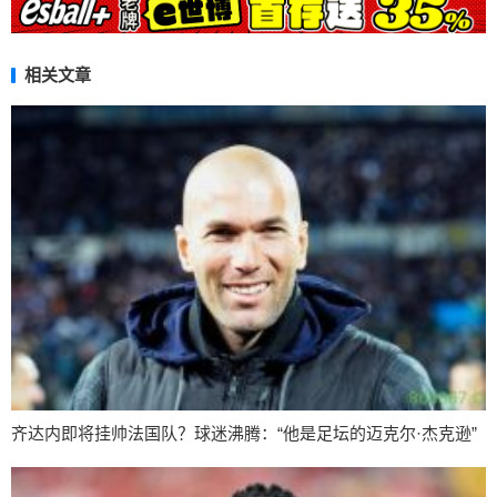
相关文章
齐达内即将挂帅法国队？球迷沸腾：“他是足坛的迈克尔·杰克逊”