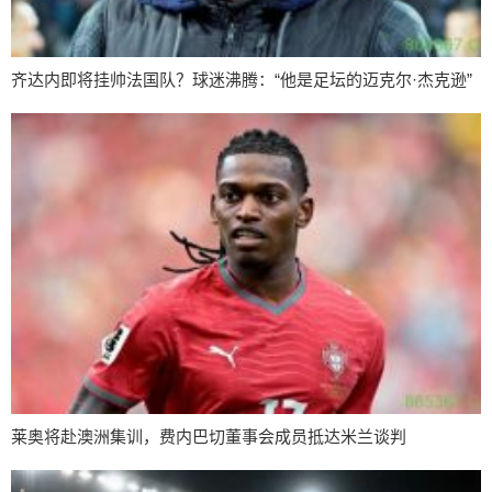
齐达内即将挂帅法国队？球迷沸腾：“他是足坛的迈克尔·杰克逊”
莱奥将赴澳洲集训，费内巴切董事会成员抵达米兰谈判