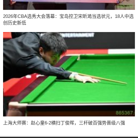
2026年CBA选秀大会落幕：宝岛控卫宋昕澔当选状元，18人中选
创历史新低
上海大师赛：赵心童6-2横扫丁俊晖，三杆破百强势晋级八强