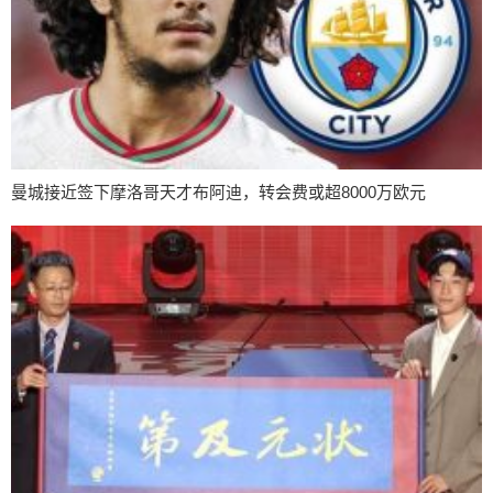
曼城接近签下摩洛哥天才布阿迪，转会费或超8000万欧元