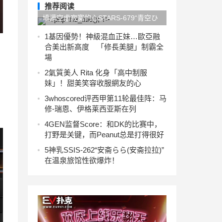
推荐阅读
填满空虚寂寞的心STARS-679“青空ひ
かり(青空光)”淫荡OL上网约砲
1
基因優勢！神級混血正妹…歐亞融
合美出新高度 「修長美腿」制霸全
場
2
氣質美人 Rita 化身「高中制服
妹」！甜美笑容收服網友的心
3
whoscored评西甲第11轮最佳阵：马
修-瑞恩、伊格莱西亚斯在列
4
GEN监督Score：和DK的比赛中，
打野是关键，而Peanut总是打得很好
5
神乳SSIS-262“安斋らら(安斋拉拉)”
在温泉旅馆性欲爆炸！