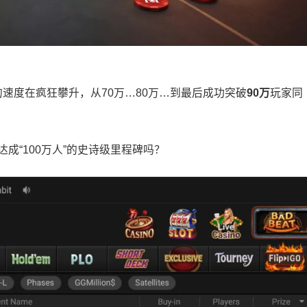
的速度在疯狂攀升，从70万…80万…到最后成功突破
90
万
玩家同
成“100万人”的史诗级里程碑吗？