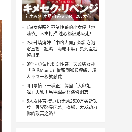
神木麗(神木丽)作品START-255发布！
蓝井优太下药！化上小丑妆的她变超杀
1
缺女僕嗎？專業性感的小女僕「楚
晴依」入室打掃 連心都被她吸走！
性兽！【EV扑克官网】
2
火辣燒烤妹「中路大開」爆乳泡泡
浴直播 超濕「兩顆木瓜」晃到差點
掉出來
3
吃個草莓也要耍性感！天菜級女神
「毛毛Momo」從頭到腳超標緻，讓
人不到一秒就戀愛！
4
口罩摘下一樣正！韓國「大邱姐
姐」美乳＋馬甲線身材迷倒網友
5
大发体育-曼联仍无意2500万买断铁
腰！其兄怒曝内幕，揭秘，大发助力
你的致富之路！