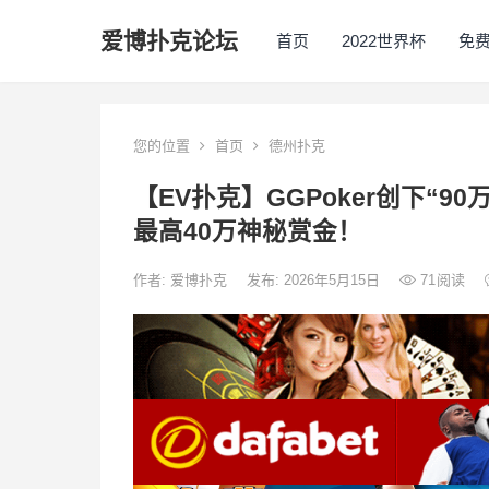
爱博扑克论坛
首页
2022世界杯
免
您的位置
首页
德州扑克
【EV扑克】GGPoker创下“9
最高40万神秘赏金！
作者:
爱博扑克
发布: 2026年5月15日
71
阅读