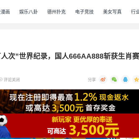
费漫画
娱乐八卦
德州扑克
电子竞技
美女写真
行
0万人次”世界纪录，国人666AA888斩获生肖
评论关闭