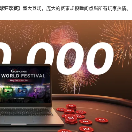
球狂欢赛》
盛大登场，庞大的赛事规模瞬间点燃所有玩家热情。