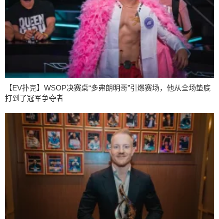
【EV扑克】WSOP决赛桌“多弗朗明哥”引爆赛场，他从全场垫底
打到了冠军争夺者