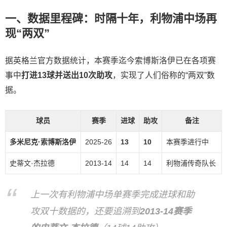
一、数据里程碑：时隔十年，利物浦中场再
现“两双”
据英格兰官方数据统计，本赛季迄今索博斯洛伊已在各项赛
事中
打进13球并送出10次助攻
，实现了人们俗称的“两双”数
据。
球员
赛季
进球
助攻
备注
多米尼克·索博斯洛伊
2025-26
13
10
本赛季进行中
史蒂文·杰拉德
2013-14
14
14
利物浦传奇队长
上一次有利物浦中场单赛季完成进球和助
攻双十数据的，还要追溯到
2013-14赛季