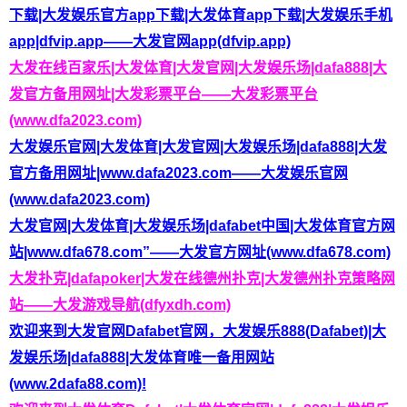
下载|大发娱乐官方app下载|大发体育app下载|大发娱乐手机
app|dfvip.app——大发官网app(dfvip.app)
大发在线百家乐|大发体育|大发官网|大发娱乐场|dafa888|大
发官方备用网址|大发彩票平台——大发彩票平台
(www.dfa2023.com)
大发娱乐官网|大发体育|大发官网|大发娱乐场|dafa888|大发
官方备用网址|www.dafa2023.com——大发娱乐官网
(www.dafa2023.com)
大发官网|大发体育|大发娱乐场|dafabet中国|大发体育官方网
站|www.dfa678.com”——大发官方网址(www.dfa678.com)
大发扑克|dafapoker|大发在线德州扑克|大发德州扑克策略网
站——大发游戏导航(dfyxdh.com)
欢迎来到大发官网Dafabet官网，大发娱乐888(Dafabet)|大
发娱乐场|dafa888|大发体育唯一备用网站
(www.2dafa88.com)!